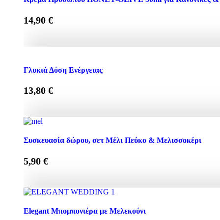
14,90
€
Κρέμα Προσώπου HONEY-OLIVE 50ml για Κανονικές & Ξη
Γλυκιά Δόση Ενέργειας
13,80
€
Γλυκιά Δόση Ενέργειας quantity
Συσκευασία δώρου, σετ Μέλι Πεύκο & Μελισσοκέρι
5,90
€
Συσκευασία δώρου, σετ Μέλι Πεύκο & Μελισσοκέρι quant
Elegant Μπομπονιέρα με Μελεκούνι