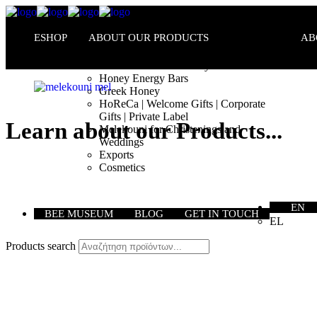
ESHOP
ABOUT OUR PRODUCTS
AB
Melekouni PGI – Honey Bars
Honey Energy Bars
Greek Honey
HoReCa | Welcome Gifts | Corporate
Gifts | Private Label
Learn about our Products...
Melekouni for Christenings and
Weddings
Exports
Cosmetics
EN
BEE MUSEUM
BLOG
GET IN TOUCH
EL
Products search