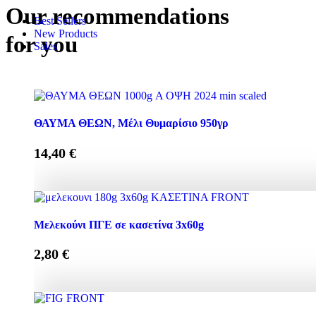
Our recommendations
Best Sellers
New Products
for you
Sales
ΘΑΥΜΑ ΘΕΩΝ, Μέλι Θυμαρίσιο 950γρ
14,40
€
ΘΑΥΜΑ ΘΕΩΝ, Μέλι Θυμαρίσιο 950γρ quantity
Μελεκούνι ΠΓΕ σε κασετίνα 3x60g
2,80
€