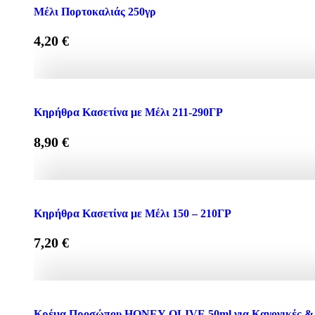
Μπάρα Μελιού Σοκολάτα + Φιστίκι 40γρ quantity
Μέλι Πορτοκαλιάς 250γρ
4,20
€
Μέλι Πορτοκαλιάς 250γρ quantity
Κηρήθρα Κασετίνα με Μέλι 211-290ΓΡ
8,90
€
Κηρήθρα Κασετίνα με Μέλι 211-290ΓΡ quantity
Κηρήθρα Κασετίνα με Μέλι 150 – 210ΓΡ
7,20
€
Κηρήθρα Κασετίνα με Μέλι 150 - 210ΓΡ quantity
Κρέμα Προσώπου HONEY-OLIVE 50ml για Κανονικές & 