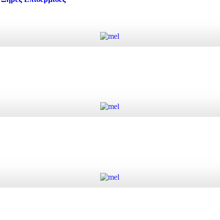
Add to cart
ρές Επιδερμίδες quantity
Add to cart
Add to cart
ity