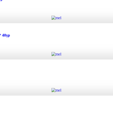
Add to cart
 quantity
 40γρ
Add to cart
40γρ quantity
Add to cart
y