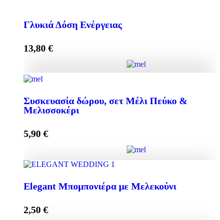
Κρέμα Προσώπου HONEY-OLIVE 50ml για
Κανονικές & Ξηρές Επιδερμίδες quantity
Γλυκιά Δόση Ενέργειας
13,80
€
Add to cart
Γλυκιά Δόση Ενέργειας quantity
Συσκευασία δώρου, σετ Μέλι Πεύκο &
Μελισσοκέρι
Add to cart
5,90
€
Συσκευασία δώρου, σετ Μέλι Πεύκο & Μελισσοκέρι
Elegant Μπομπονιέρα με Μελεκούνι
quantity
2,50
€