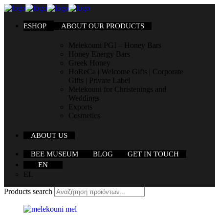
ESHOP
ABOUT OUR PRODUCTS
Melekouni PGI – Honey Bars
Honey Energy Bars
Greek Honey
HoReCa | Welcome Gifts | Corporate
Gifts | Private Label
Melekouni for Christenings and
Weddings
Exports
Cosmetics
ABOUT US
BEE MUSEUM
BLOG
GET IN TOUCH
EN
EL
Products search