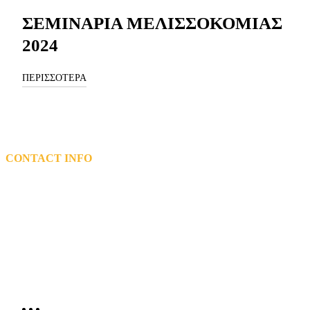
ΣΕΜΙΝΑΡΙΑ ΜΕΛΙΣΣΟΚΟΜΙΑΣ
2024
ΠΕΡΙΣΣΟΤΕΡΑ
CONTACT INFO
L: 5th km Tsairi-Airport, Bee Museum,Pastida Rhodes 85101
T: 2241048200 – 2241047119
Email: info@mel.gr
General Electronic Commercial Registry (G.E.MI.) Number:
72162920000