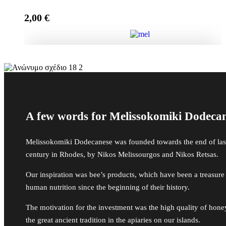
2,00
€
Add to cart
Μπομπονιέρα Γέννας Κουτί με Αστέρια, It's a boy
quantity
Add to cart
A few words for Melissokomiki Dodeca
Melissokomiki Dodecanese was founded towards the end of las
century in Rhodes, by Nikos Melissourgos and Nikos Retsas.
Our inspiration was bee’s products, which have been a treasure
human nutrition since the beginning of their history.
The motivation for the investment was the high quality of hon
the great ancient tradition in the apiaries on our islands.