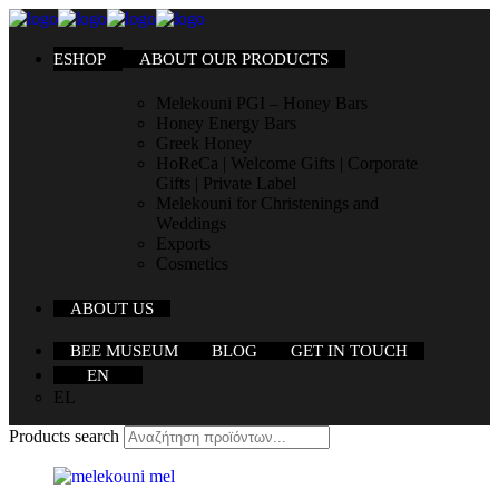
ESHOP
ABOUT OUR PRODUCTS
Melekouni PGI – Honey Bars
Honey Energy Bars
Greek Honey
HoReCa | Welcome Gifts | Corporate
Gifts | Private Label
Melekouni for Christenings and
Weddings
Exports
Cosmetics
ABOUT US
BEE MUSEUM
BLOG
GET IN TOUCH
EN
EL
Products search