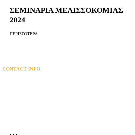
ΣΕΜΙΝΑΡΙΑ ΜΕΛΙΣΣΟΚΟΜΙΑΣ
2024
ΠΕΡΙΣΣΟΤΕΡΑ
CONTACT INFO
L: 5th km Tsairi-Airport, Bee Museum,Pastida Rhodes 85101
T: 2241048200 – 2241047119
Email: info@mel.gr
General Electronic Commercial Registry (G.E.MI.) Number:
72162920000