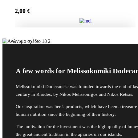
2,00
€
Add to cart
Μπομπονιέρα Γέννας Κουτί με Αστέρια, It's a boy
quantity
Add to cart
A few words for Melissokomiki Dodeca
Melissokomiki Dodecanese was founded towards the end of las
century in Rhodes, by Nikos Melissourgos and Nikos Retsas.
Our inspiration was bee’s products, which have been a treasure
human nutrition since the beginning of their history.
The motivation for the investment was the high quality of hon
the great ancient tradition in the apiaries on our islands.