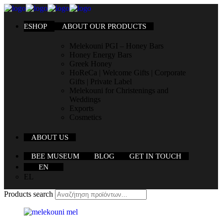
ESHOP
ABOUT OUR PRODUCTS
Melekouni PGI – Honey Bars
Honey Energy Bars
Greek Honey
HoReCa | Welcome Gifts | Corporate
Gifts | Private Label
Melekouni for Christenings and
Weddings
Exports
Cosmetics
ABOUT US
BEE MUSEUM
BLOG
GET IN TOUCH
EN
EL
Products search