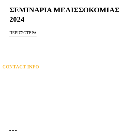
ΣΕΜΙΝΑΡΙΑ ΜΕΛΙΣΣΟΚΟΜΙΑΣ
2024
ΠΕΡΙΣΣΟΤΕΡΑ
CONTACT INFO
L: 5th km Tsairi-Airport, Bee Museum,Pastida Rhodes 85101
T: 2241048200 – 2241047119
Email: info@mel.gr
General Electronic Commercial Registry (G.E.MI.) Number:
72162920000