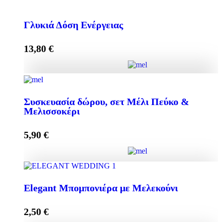
Κρέμα Προσώπου HONEY-OLIVE 50ml για
Κανονικές & Ξηρές Επιδερμίδες quantity
Γλυκιά Δόση Ενέργειας
13,80
€
Add to cart
Γλυκιά Δόση Ενέργειας quantity
Συσκευασία δώρου, σετ Μέλι Πεύκο &
Μελισσοκέρι
Add to cart
5,90
€
Συσκευασία δώρου, σετ Μέλι Πεύκο & Μελισσοκέρι
Elegant Μπομπονιέρα με Μελεκούνι
quantity
2,50
€