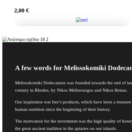
2,00
€
Add to cart
Μπομπονιέρα Γέννας Κουτί με Αστέρια, It's a boy
quantity
Add to cart
A few words for Melissokomiki Dodeca
Melissokomiki Dodecanese was founded towards the end of las
century in Rhodes, by Nikos Melissourgos and Nikos Retsas.
Our inspiration was bee’s products, which have been a treasure
human nutrition since the beginning of their history.
The motivation for the investment was the high quality of hon
the great ancient tradition in the apiaries on our islands.