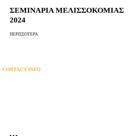
ΣΕΜΙΝΑΡΙΑ ΜΕΛΙΣΣΟΚΟΜΙΑΣ
2024
ΠΕΡΙΣΣΟΤΕΡΑ
CONTACT INFO
L: 5th km Tsairi-Airport, Bee Museum,Pastida Rhodes 85101
T: 2241048200 – 2241047119
Email: info@mel.gr
General Electronic Commercial Registry (G.E.MI.) Number:
72162920000