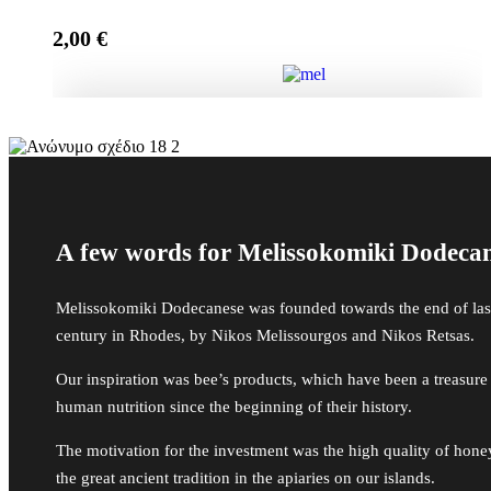
2,00
€
Add to cart
Μπομπονιέρα Γέννας Κουτί με Αστέρια, It's a boy
quantity
Add to cart
A few words for Melissokomiki Dodeca
Melissokomiki Dodecanese was founded towards the end of las
century in Rhodes, by Nikos Melissourgos and Nikos Retsas.
Our inspiration was bee’s products, which have been a treasure
human nutrition since the beginning of their history.
The motivation for the investment was the high quality of hon
the great ancient tradition in the apiaries on our islands.