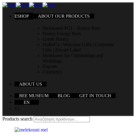
ESHOP
ABOUT OUR PRODUCTS
Melekouni PGI – Honey Bars
Honey Energy Bars
Greek Honey
HoReCa | Welcome Gifts | Corporate
Gifts | Private Label
Melekouni for Christenings and
Weddings
Exports
Cosmetics
ABOUT US
BEE MUSEUM
BLOG
GET IN TOUCH
EN
EL
Products search