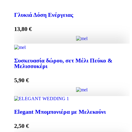
Κρέμα Προσώπου HONEY-OLIVE 50ml για
Κανονικές & Ξηρές Επιδερμίδες quantity
Γλυκιά Δόση Ενέργειας
13,80
€
Add to cart
Γλυκιά Δόση Ενέργειας quantity
Συσκευασία δώρου, σετ Μέλι Πεύκο &
Μελισσοκέρι
Add to cart
5,90
€
Συσκευασία δώρου, σετ Μέλι Πεύκο & Μελισσοκέρι
Elegant Μπομπονιέρα με Μελεκούνι
quantity
2,50
€