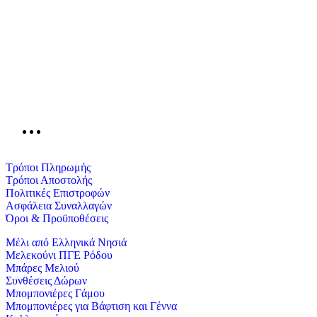
T: 2241048200 – 2241047119
E: info@mel.gr
Αριθμός Γ.Ε.ΜΗ. 72162920000
Τρόποι Πληρωμής
Τρόποι Αποστολής
Πολιτικές Επιστροφών
Ασφάλεια Συναλλαγών
Όροι & Προϋποθέσεις
Μέλι από Ελληνικά Νησιά
Μελεκούνι ΠΓΕ Ρόδου
Μπάρες Μελιού
Συνθέσεις Δώρων
Μπομπονιέρες Γάμου
Μπομπονιέρες για Βάφτιση και Γέννα