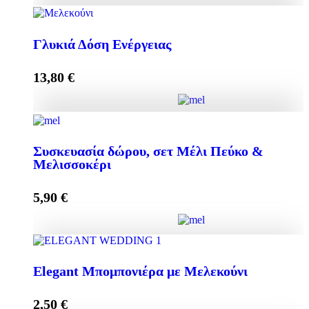
Κρέμα Προσώπου HONEY-OLIVE 50ml για
Κανονικές & Ξηρές Επιδερμίδες ποσότητα
Γλυκιά Δόση Ενέργειας
13,80
€
Προσθήκη στο καλάθι
Γλυκιά Δόση Ενέργειας ποσότητα
Συσκευασία δώρου, σετ Μέλι Πεύκο &
Μελισσοκέρι
Προσθήκη στο καλάθι
5,90
€
Συσκευασία δώρου, σετ Μέλι Πεύκο & Μελισσοκέρι
Elegant Μπομπονιέρα με Μελεκούνι
ποσότητα
2,50
€