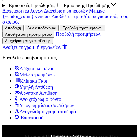
Εμπορικής Προώθησης
Εμπορικής Προώθησης
Διαχείριση επιλογών
Διαχείριση υπηρεσιών
Manage
{vendor_count} vendors
Διαβάστε περισσότερα για αυτούς τους
σκοπούς
Αποδοχή
Δεν αποδέχομαι
Προβολή προτιμήσεων
Προβολή προτιμήσεων
Αποθήκευση προτιμήσεων
Διαχείριση συγκατάθεσης
Ανοίξτε τη γραμμή εργαλείων
Εργαλεία προσβασιμότητας
Αύξηση κειμένου
Μείωση κειμένου
Κλίμακα Γκρι
Υψηλή Αντίθεση
Αρνητική Αντίθεση
Ανοιχτόχρωμο φόντο
Υπογραμμίσεις συνδέσμων
Αναγνώσιμη γραμματοσειρά
Επαναφορά
Ελληνικά Παραδοσιακά Γλυκίσματα με Μέλι
Μέλι από τα Ελληνικά Νησιά
Μπομπονιέρες για Βάφτιση
Μελεκούνι ΠΓΕ Ρόδου
Μπομπονιέρες Γάμου
Προϊόντα Μέλισσας
Ελαιόλαδο Ρόδου
Συνθέσεις Δώρων
Μπάρες Μελιού
Καλλυντικά