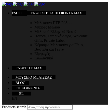
ESHOP
ΓΝΩΡΙΣΤΕ ΤΑ ΠΡΟΪΟΝΤΑ ΜΑΣ
Μελεκούνι ΠΓΕ Ρόδου
Μπάρες Μελιού
Μέλι από Ελληνικά Νησιά
Horeca, Εταιρικά Δώρα, Welcome
Gifts, Private Label
Κέρασμα Μελεκούνι για Γάμο,
Βάφτιση και Γέννα
Εξαγωγές
Καλλυντικά
ΓΝΩΡΙΣΤΕ ΜΑΣ
ΜΟΥΣΕΙΟ ΜΕΛΙΣΣΑΣ
BLOG
ΕΠΙΚΟΙΝΩΝΙΑ
EL
EN
Products search