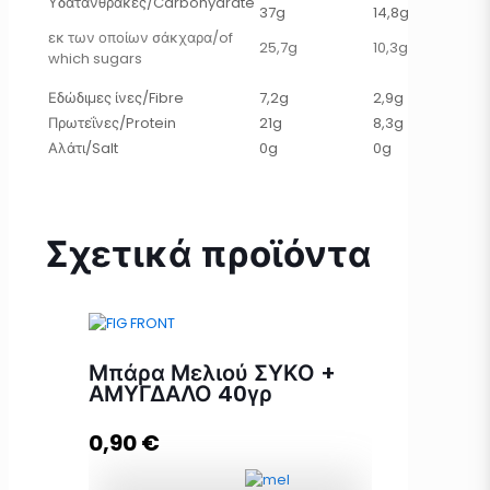
Υδατάνθρακες/Carbohydrate
37g
14,8g
εκ των οποίων σάκχαρα/of
25,7g
10,3g
which sugars
Εδώδιμες ίνες/Fibre
7,2g
2,9g
Πρωτεΐνες/Protein
21g
8,3g
Αλάτι/Salt
0g
0g
Σχετικά προϊόντα
Μπάρα Μελιού ΣΥΚΟ +
ΑΜΥΓΔΑΛΟ 40γρ
0,90
€