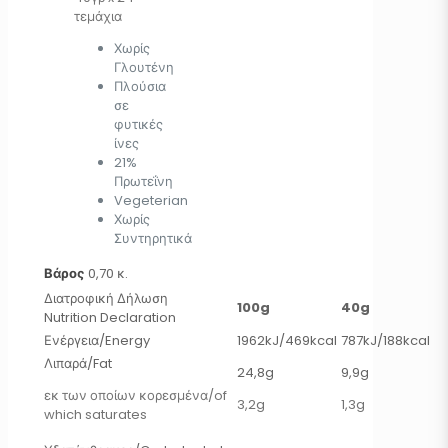
τεμάχια
Χωρίς
Γλουτένη
Πλούσια
σε
φυτικές
ίνες
21%
Πρωτεΐνη
Vegeterian
Χωρίς
Συντηρητικά
Βάρος
0,70 κ.
Διατροφική Δήλωση
100g
40g
Nutrition Declaration
Ενέργεια/Energy
1962kJ/469kcal
787kJ/188kcal
Λιπαρά/Fat
24,8g
9,9g
εκ των οποίων κορεσμένα/of
3,2g
1,3g
which saturates