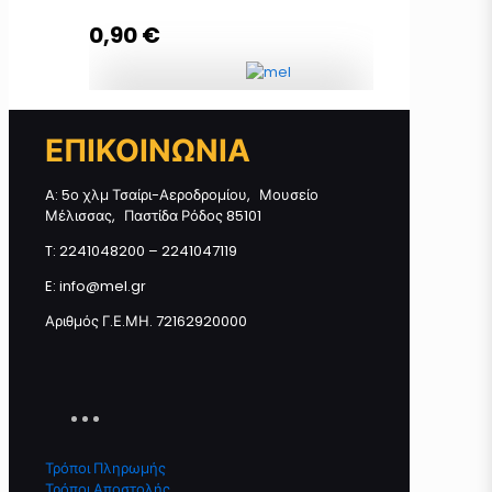
0,90
€
Προσθήκη στο καλάθι
Mπάρα Μελιού GOJI BERRY +
ΕΠΙΚΟΙΝΩΝΙΑ
CRANBERRY 40γρ ποσότητα
A: 5ο χλμ Τσαίρι-Αεροδρομίου, Μουσείο
Μέλισσας, Παστίδα Ρόδος 85101
Προσθήκη στο καλάθι
T: 2241048200 – 2241047119
E: info@mel.gr
Αριθμός Γ.Ε.ΜΗ. 72162920000
Τρόποι Πληρωμής
Τρόποι Αποστολής