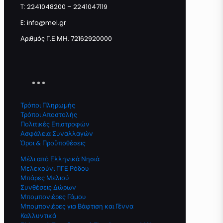
T: 2241048200 – 2241047119
E: info@mel.gr
Αριθμός Γ.Ε.ΜΗ. 72162920000
Τρόποι Πληρωμής
Τρόποι Αποστολής
Πολιτικές Επιστροφών
Ασφάλεια Συναλλαγών
Όροι & Προϋποθέσεις
Μέλι από Ελληνικά Νησιά
Μελεκούνι ΠΓΕ Ρόδου
Μπάρες Μελιού
Συνθέσεις Δώρων
Μπομπονιέρες Γάμου
Μπομπονιέρες για Βάφτιση και Γέννα
Καλλυντικά