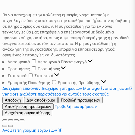
Για να παρέχουμε την καλύτερη εμπειρία, χρησιμοποιούμε
τεχνολογίες όπως cookies για την αποθήκευση ή/και την πρόσβαση
σε πληροφορίες συσκευών. Η συγκατάθεση για τις εν λόγω
τεχνολογίες θα μας επιτρέψει να επεξεργαστούμε δεδομένα
προσωπικού χαρακτήρα, όπως συμπεριφορά περιήγησης ή μοναδικά
αναγνωριστικά σε αυτόν τον ιστότοπο. Η μη συγκατάθεση ή η
ανάκληση της συγκατάθεσης, μπορεί να επηρεάσει αρνητικά
ορισμένες λειτουργίες και δυνατότητες.
Λειτουργικά
Λειτουργικά
Πάντα ενεργό
Προτιμήσεις
Προτιμήσεις
Στατιστικά
Στατιστικά
Εμπορικής Προώθησης
Εμπορικής Προώθησης
Διαχείριση επιλογών
Διαχείριση υπηρεσιών
Manage {vendor_count}
vendors
Διαβάστε περισσότερα για αυτούς τους σκοπούς
Αποδοχή
Δεν αποδέχομαι
Προβολή προτιμήσεων
Προβολή προτιμήσεων
Αποθήκευση προτιμήσεων
Διαχείριση συγκατάθεσης
Ανοίξτε τη γραμμή εργαλείων