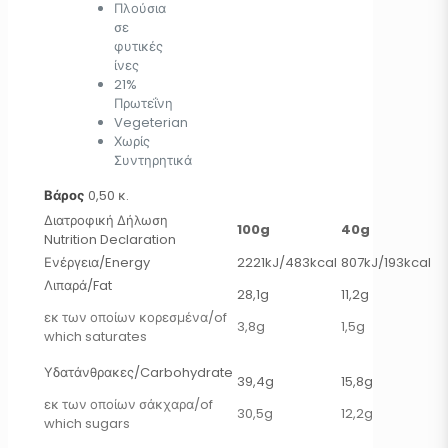
Πλούσια
σε
φυτικές
ίνες
21%
Πρωτεΐνη
Vegeterian
Χωρίς
Συντηρητικά
Βάρος
0,50 κ.
Διατροφική Δήλωση
100g
40g
Nutrition Declaration
Ενέργεια/Energy
2221kJ/483kcal
807kJ/193kcal
Λιπαρά/Fat
28,1g
11,2g
εκ των οποίων κορεσμένα/of
3,8g
1,5g
which saturates
Υδατάνθρακες/Carbohydrate
39,4g
15,8g
εκ των οποίων σάκχαρα/of
30,5g
12,2g
which sugars