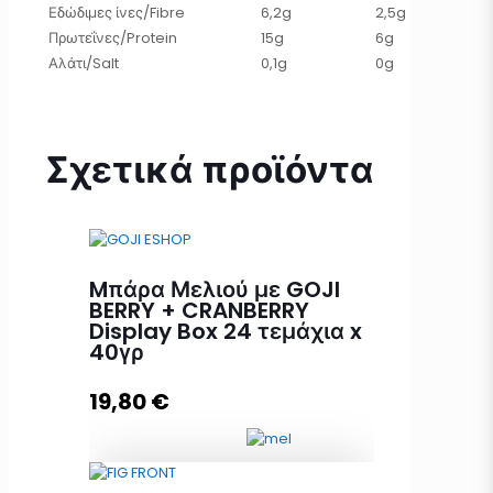
Εδώδιμες ίνες/Fibre
6,2g
2,5g
Πρωτεΐνες/Protein
15g
6g
Αλάτι/Salt
0,1g
0g
Σχετικά προϊόντα
Mπάρα Μελιού με GOJI
BERRY + CRANBERRY
Display Box 24 τεμάχια x
40γρ
19,80
€