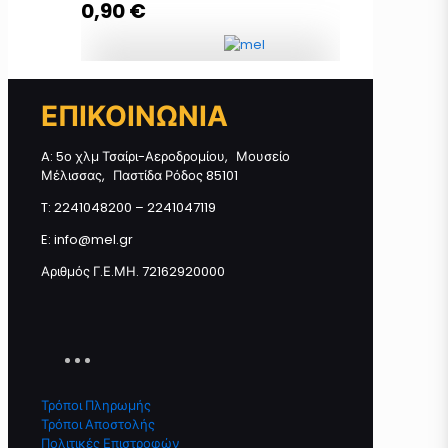
0,90
€
Προσθήκη στο καλάθι
Μπάρα Μελιού ΜΑΥΡΗ ΣΟΚΟΛΑΤΑ
ΕΠΙΚΟΙΝΩΝΙΑ
40γρ ποσότητα
A: 5ο χλμ Τσαίρι-Αεροδρομίου, Μουσείο
Μέλισσας, Παστίδα Ρόδος 85101
Προσθήκη στο καλάθι
T: 2241048200 – 2241047119
E: info@mel.gr
Αριθμός Γ.Ε.ΜΗ. 72162920000
Τρόποι Πληρωμής
Τρόποι Αποστολής
Πολιτικές Επιστροφών