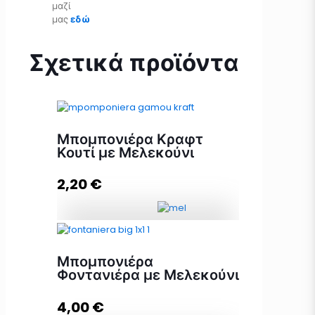
μαζί
μας
εδώ
Σχετικά προϊόντα
Μπομπονιέρα Κραφτ
Κουτί με Μελεκούνι
2,20
€
Μπομπονιέρα Κραφτ Κουτί με
Μελεκούνι ποσότητα
Μπομπονιέρα
Φοντανιέρα με Μελεκούνι
4,00
€
Προσθήκη στο καλάθι