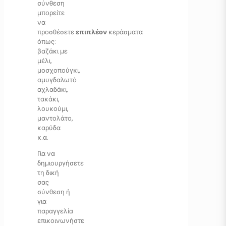
σύνθεση
μπορείτε
να
προσθέσετε
επιπλέον
κεράσματα
όπως:
βαζάκι με
μέλι,
μοσχοπούγκι,
αμυγδαλωτό
αχλαδάκι,
τακάκι,
λουκούμι,
μαντολάτο,
καρύδα
κ.α.
Για να
δημιουργήσετε
τη δική
σας
σύνθεση ή
για
παραγγελία
επικοινωνήστε