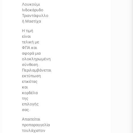
Λουκούμι
Ινδοκάρυδο
Τριαντάφυλλο
ή Μαστίχα
Η τιμή
είναι
τελική με
ΦΠΑ και
αφορά μια
ολοκληρωμένη
σύνθεση.
Περιλαμβάνεται
εκτύπωση
ετικέτας
και
κορδέλα
της
επιλογής
σας.
Απαιτείται
προπαραγγελία
τουλάχιστον