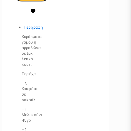
Περιγραφή
Κεράσματα
γάμου ή
αρραβώνα
σε Lux
λευκό
κουτί
Περιέχει:
– 5
Κουφέτα
σε
σακούλι
– 1
Μελεκούνι
45γρ
– 1