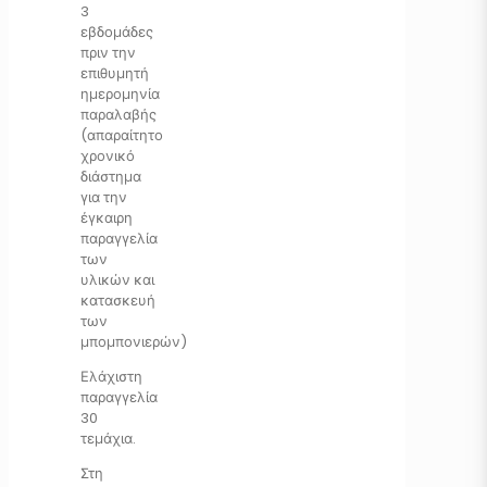
3
εβδομάδες
πριν την
επιθυμητή
ημερομηνία
παραλαβής
(απαραίτητο
χρονικό
διάστημα
για την
έγκαιρη
παραγγελία
των
υλικών και
κατασκευή
των
μπομπονιερών)
Ελάχιστη
παραγγελία
30
τεμάχια.
Στη