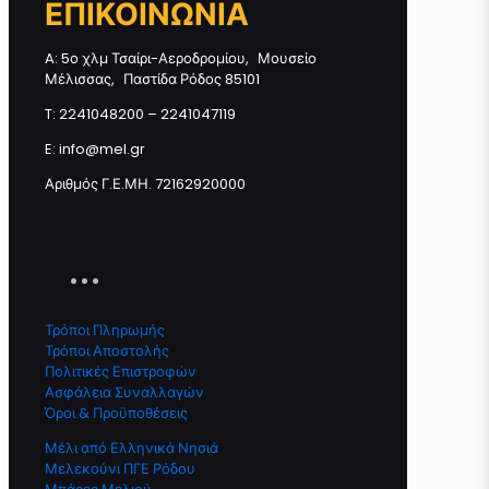
ΕΠΙΚΟΙΝΩΝΙΑ
ποσότητα
A: 5ο χλμ Τσαίρι-Αεροδρομίου, Μουσείο
Μέλισσας, Παστίδα Ρόδος 85101
Προσθήκη στο καλάθι
T: 2241048200 – 2241047119
E: info@mel.gr
Αριθμός Γ.Ε.ΜΗ. 72162920000
Τρόποι Πληρωμής
Τρόποι Αποστολής
Πολιτικές Επιστροφών
Ασφάλεια Συναλλαγών
Όροι & Προϋποθέσεις
Μέλι από Ελληνικά Νησιά
Μελεκούνι ΠΓΕ Ρόδου