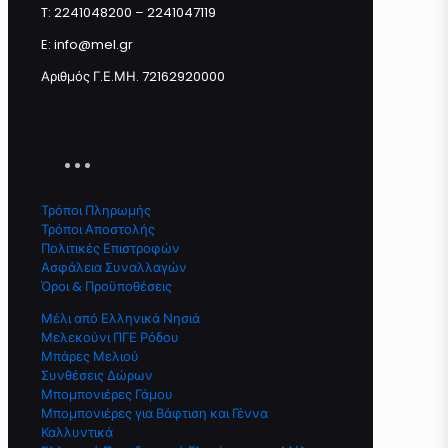
T: 2241048200 – 2241047119
Προσθήκη στο καλάθι
E: info@mel.gr
Αριθμός Γ.Ε.ΜΗ. 72162920000
Τρόποι Πληρωμής
Τρόποι Αποστολής
Πολιτικές Επιστροφών
Ασφάλεια Συναλλαγών
Όροι & Προϋποθέσεις
Μέλι από Ελληνικά Νησιά
Μελεκούνι ΠΓΕ Ρόδου
Μπάρες Μελιού
Συνθέσεις Δώρων
Μπομπονιέρες Γάμου
Μπομπονιέρες για Βάφτιση και Γέννα
Καλλυντικά