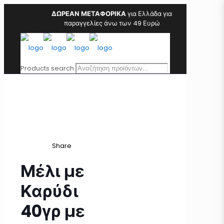
ΔΩΡΕΑΝ ΜΕΤΑΦΟΡΙΚΑ
για Ελλάδα για
παραγγελίες άνω των 49 Ευρώ
Products search
Share
Μέλι με
Καρύδι
40γρ με