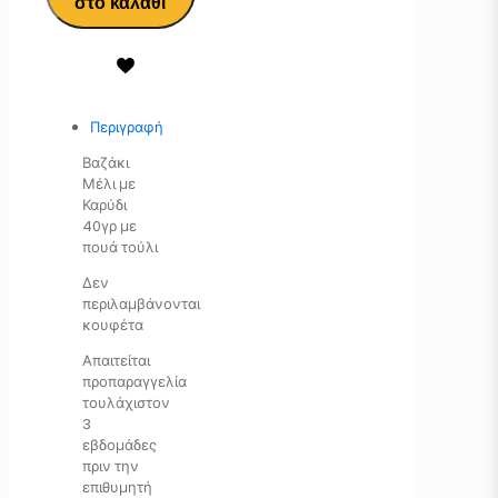
στο καλάθι
Περιγραφή
Βαζάκι
Μέλι με
Καρύδι
40γρ με
πουά τούλι
Δεν
περιλαμβάνονται
κουφέτα
Απαιτείται
προπαραγγελία
τουλάχιστον
3
εβδομάδες
πριν την
επιθυμητή