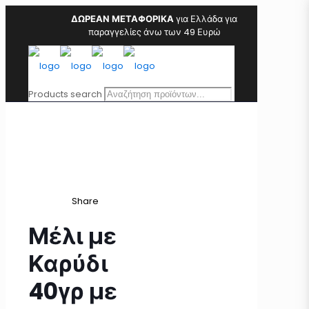
ΔΩΡΕΑΝ ΜΕΤΑΦΟΡΙΚΑ
για Ελλάδα για
παραγγελίες άνω των 49 Ευρώ
Products search
Share
Μέλι με
Καρύδι
40γρ με