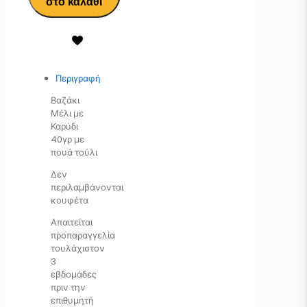
στο καλάθι
Περιγραφή
Βαζάκι
Μέλι με
Καρύδι
40γρ με
πουά τούλι
Δεν
περιλαμβάνονται
κουφέτα
Απαιτείται
προπαραγγελία
τουλάχιστον
3
εβδομάδες
πριν την
επιθυμητή