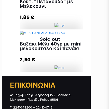
Κουτί “Πεταλούδα” με
Μελεκούνι
1,85
€
Προσθήκη στο καλάθι
Μπομπονιέρα Λευκό Κουτί
Sold out
"Πεταλούδα" με Μελεκούνι
Βαζάκι Μέλι 40γρ με mini
ποσότητα
μελοκούταλο και πανάκι
2,50
€
Προσθήκη στο καλάθι
Βαζάκι Μέλι 40γρ με mini
ΕΠΙΚΟΙΝΩΝΙΑ
μελοκούταλο και πανάκι ποσότητα
A: 5ο χλμ Τσαίρι-Αεροδρομίου, Μουσείο
Μέλισσας, Παστίδα Ρόδος 85101
Διαβάστε περισσότερα
T: 2241048200 – 2241047119