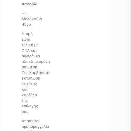
σακούλι
– 1
Μελεκούνι
45γρ
Η τιμή
είναι
τελική με
ΦΠΑ και
αφορά μια
ολοκληρωμένη
σύνθεση.
Περιλαμβάνεται
εκτύπωση
ετικέτας
και
κορδέλα
της
επιλογής
σας.
Απαιτείται
προπαραγγελία