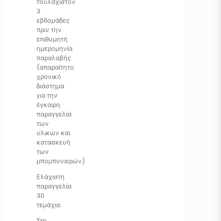
τουλάχιστον
3
εβδομάδες
πριν την
επιθυμητή
ημερομηνία
παραλαβής
(απαραίτητο
χρονικό
διάστημα
για την
έγκαιρη
παραγγελία
των
υλικών και
κατασκευή
των
μπομπονιερών)
Ελάχιστη
παραγγελία
30
τεμάχια.
Στη