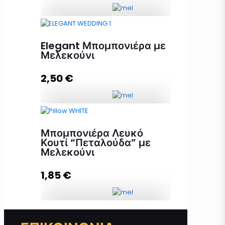
Μπομπονιέρα Μέλι με Κουφέτα
ποσότητα
Elegant Μπομπονιέρα με
Μελεκούνι
2,50
€
Προσθήκη στο καλάθι
Elegant Μπομπονιέρα με
Μελεκούνι ποσότητα
Μπομπονιέρα Λευκό
Κουτί “Πεταλούδα” με
Μελεκούνι
Προσθήκη στο καλάθι
1,85
€
Μπομπονιέρα Λευκό Κουτί
"Πεταλούδα" με Μελεκούνι