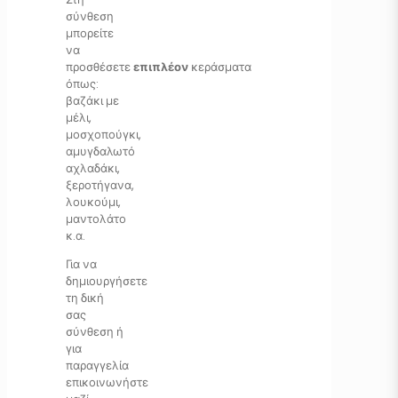
σύνθεση
μπορείτε
να
προσθέσετε
επιπλέον
κεράσματα
όπως:
βαζάκι με
μέλι,
μοσχοπούγκι,
αμυγδαλωτό
αχλαδάκι,
ξεροτήγανα,
λουκούμι,
μαντολάτο
κ.α.
Για να
δημιουργήσετε
τη δική
σας
σύνθεση ή
για
παραγγελία
επικοινωνήστε