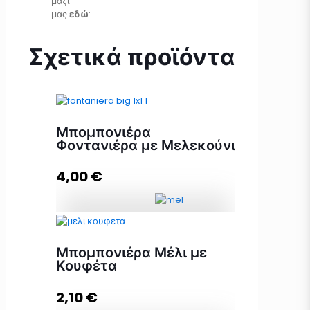
μαζί
μας
εδώ
:
Σχετικά προϊόντα
Μπομπονιέρα
Φοντανιέρα με Μελεκούνι
4,00
€
Μπομπονιέρα Φοντανιέρα με
Μελεκούνι ποσότητα
Μπομπονιέρα Μέλι με
Κουφέτα
2,10
€
Προσθήκη στο καλάθι