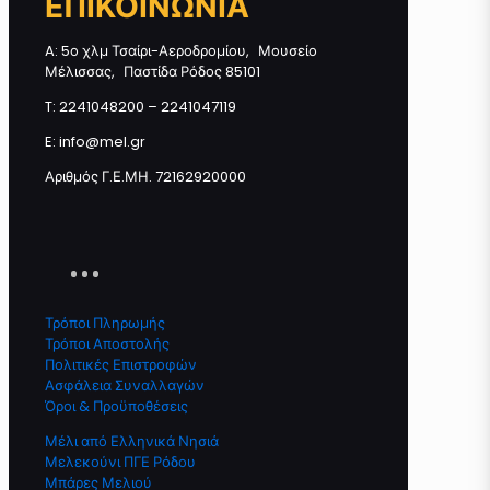
ΕΠΙΚΟΙΝΩΝΙΑ
ποσότητα
A: 5ο χλμ Τσαίρι-Αεροδρομίου, Μουσείο
Μέλισσας, Παστίδα Ρόδος 85101
T: 2241048200 – 2241047119
Προσθήκη στο καλάθι
E: info@mel.gr
Αριθμός Γ.Ε.ΜΗ. 72162920000
Τρόποι Πληρωμής
Τρόποι Αποστολής
Πολιτικές Επιστροφών
Ασφάλεια Συναλλαγών
Όροι & Προϋποθέσεις
Μέλι από Ελληνικά Νησιά
Μελεκούνι ΠΓΕ Ρόδου
Μπάρες Μελιού