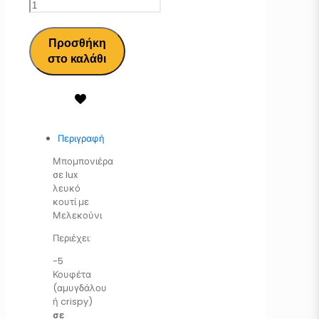
Προσθήκη
στο καλάθι
Περιγραφή
Μπομπονιέρα
σε lux
λευκό
κουτί με
Μελεκούνι
Περιέχει:
-5
Κουφέτα
(αμυγδάλου
ή crispy)
σε