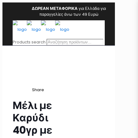
ΔΩΡΕΑΝ ΜΕΤΑΦΟΡΙΚΑ
για Ελλάδα για
παραγγελίες άνω των 49 Ευρώ
Products search
Share
Μέλι με
Καρύδι
40γρ με