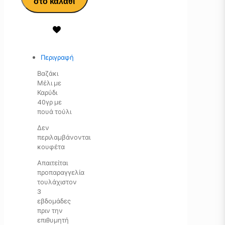
στο καλάθι
Περιγραφή
Βαζάκι
Μέλι με
Καρύδι
40γρ με
πουά τούλι
Δεν
περιλαμβάνονται
κουφέτα
Απαιτείται
προπαραγγελία
τουλάχιστον
3
εβδομάδες
πριν την
επιθυμητή