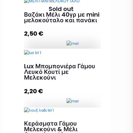
Sold out
Βαζάκι Μέλι 40γρ με mini
μελοκούταλο και πανάκι
2,50
€
Βαζάκι Μέλι 40γρ με mini
μελοκούταλο και πανάκι ποσότητα
Lux Μπομπονιέρα Γάμου
Λευκό Κουτί με
Μελεκούνι
Διαβάστε περισσότερα
2,20
€
Lux Μπομπονιέρα Γάμου Λευκό
Κεράσματα Γάμου
Κουτί με Μελεκούνι ποσότητα
Μελεκούνι & Μέλι