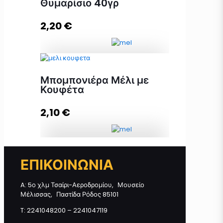
Θυμαρίσιο 40γρ
2,20
€
Προσθήκη στο καλάθι
Κεράσματα Γάμου Μελεκούνι &
Μπομπονιέρα Μέλι με
Μέλι Θυμαρίσιο 40γρ ποσότητα
Κουφέτα
2,10
€
Προσθήκη στο καλάθι
Μπομπονιέρα Μέλι με Κουφέτα
ΕΠΙΚΟΙΝΩΝΙΑ
ποσότητα
A: 5ο χλμ Τσαίρι-Αεροδρομίου, Μουσείο
Μέλισσας, Παστίδα Ρόδος 85101
Προσθήκη στο καλάθι
T: 2241048200 – 2241047119