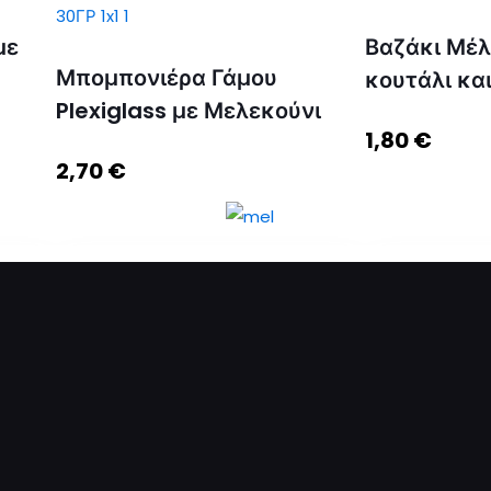
με
Βαζάκι Μέλ
Μπομπονιέρα Γάμου
κουτάλι κα
Plexiglass με Μελεκούνι
1,80
€
2,70
€
 Και
Μπομπονιέρα Γάμου Plexiglass
Βαζάκι Μέλι 
με Μελεκούνι ποσότητα
και πανάκι 
Προσθήκη στο καλάθι
Προσθήκη