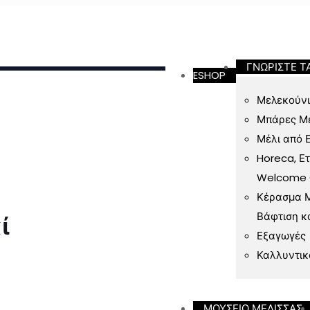
ν 49 Ευρώ
ΓΝΩΡΙΣΤΕ Τ
ESHOP
Μελεκούνι
Μπάρες Μ
Μέλι από 
Horeca, Ε
Welcome Gi
Κέρασμα Μ
Βάφτιση κ
ί
Εξαγωγές
Καλλυντικ
ΜΟΥΣΕΙΟ ΜΕΛΙΣΣΑΣ