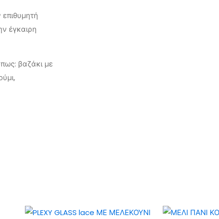
ν επιθυμητή
ην έγκαιρη
πως: βαζάκι με
ούμι,
α