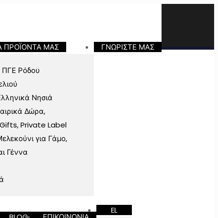
Α ΠΡΟΪΟΝΤΑ ΜΑΣ
ΓΝΩΡΙΣΤΕ ΜΑΣ
 ΠΓΕ Ρόδου
ελιού
Ελληνικά Νησιά
ταιρικά Δώρα,
fts, Private Label
ελεκούνι για Γάμο,
αι Γέννα
ά
EL
BLOG
ΕΠΙΚΟΙΝΩΝΙΑ