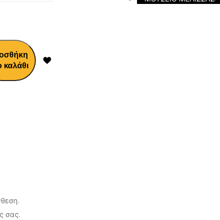
οσθήκη
ο καλάθι
νθεση.
ς σας.