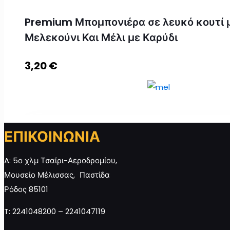
Premium Μπομπονιέρα σε λευκό κουτί 
Μελεκούνι Και Μέλι με Καρύδι
3,20
€
ΕΠΙΚΟΙΝΩΝΙΑ
Premium Μπομπονιέρα σε λευκό κουτί με Μελεκούνι
A: 5ο χλμ Τσαίρι-Αεροδρομίου,
Μέλι με Καρύδι ποσότητα
Μουσείο Μέλισσας, Παστίδα
Ρόδος 85101
T: 2241048200 – 2241047119
Προσθήκη στο καλάθι