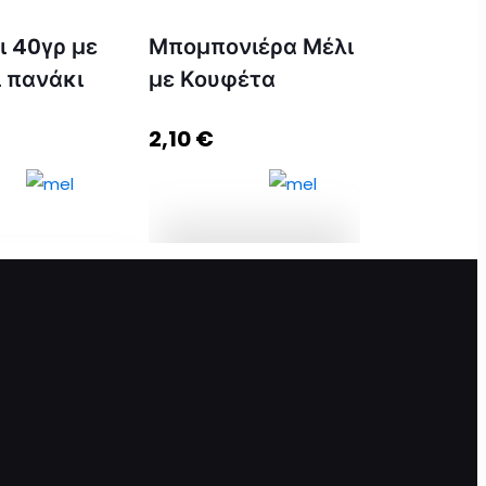
ι 40γρ με
Μπομπονιέρα Μέλι
ι πανάκι
με Κουφέτα
2,10
€
Μπομπονιέρα Μέλι
με Κουφέτα
40γρ με κουτάλι
ποσότητα
ποσότητα
Προσθήκη στο
 στο καλάθι
καλάθι