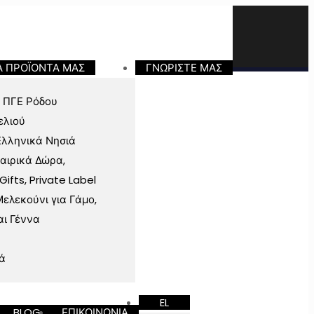
Α ΠΡΟΪΟΝΤΑ ΜΑΣ
ΓΝΩΡΙΣΤΕ ΜΑΣ
 ΠΓΕ Ρόδου
ελιού
Ελληνικά Νησιά
ταιρικά Δώρα,
fts, Private Label
ελεκούνι για Γάμο,
αι Γέννα
ά
EL
BLOG
ΕΠΙΚΟΙΝΩΝΙΑ