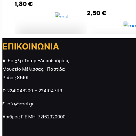
1,80
€
2,50
€
ΕΠΙΚΟΙΝΩΝΙΑ
Βαζάκι Μέλι 40γρ με
κουτάλι και πανάκι
Elegant Μπομπονιέ
A: 5ο χλμ Τσαίρι-Αεροδρομίου,
ποσότητα
με Μελεκούνι ποσό
Μουσείο Μέλισσας, Παστίδα
Ρόδος 85101
Προσθήκη στο
Προσθήκη στ
T: 2241048200 – 2241047119
καλάθι
καλάθι
E: info@mel.gr
Αριθμός Γ.Ε.ΜΗ. 72162920000