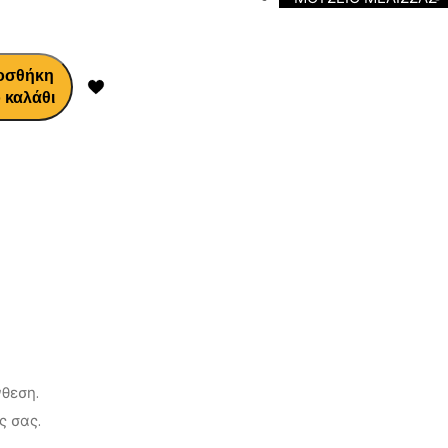
οσθήκη
 καλάθι
νθεση.
ς σας.