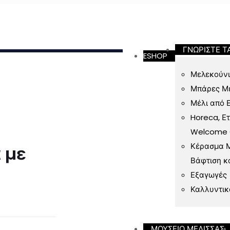
ν 49 Ευρώ
ΓΝΩΡΙΣΤΕ Τ
ESHOP
Μελεκούνι
Μπάρες Μ
Μέλι από 
Horeca, Ε
Welcome Gi
Κέρασμα Μ
 με
Βάφτιση κ
Εξαγωγές
Καλλυντικ
ΜΟΥΣΕΙΟ ΜΕΛΙΣΣΑΣ