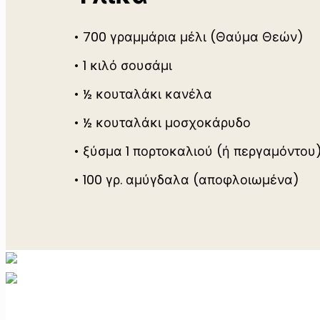
• 700 γραμμάρια μέλι (Θαύμα Θεών)
• 1 κιλό σουσάμι
• ½ κουταλάκι κανέλα
• ½ κουταλάκι μοσχοκάρυδο
• ξύσμα 1 πορτοκαλιού (ή περγαμόντου
• 100 γρ. αμύγδαλα (αποφλοιωμένα)