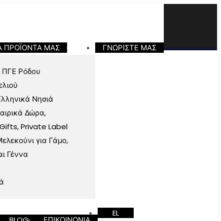
Α ΠΡΟΪΟΝΤΑ ΜΑΣ
ΓΝΩΡΙΣΤΕ ΜΑΣ
 ΠΓΕ Ρόδου
ελιού
Ελληνικά Νησιά
ταιρικά Δώρα,
fts, Private Label
ελεκούνι για Γάμο,
αι Γέννα
ά
EL
BLOG
ΕΠΙΚΟΙΝΩΝΙΑ