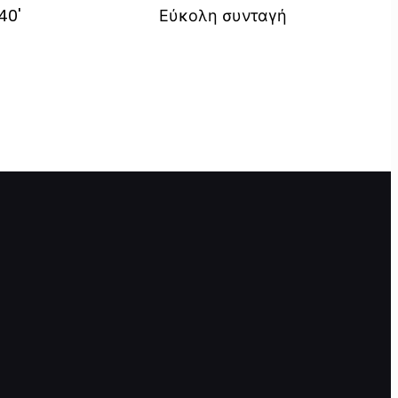
40'
Εύκολη συνταγή