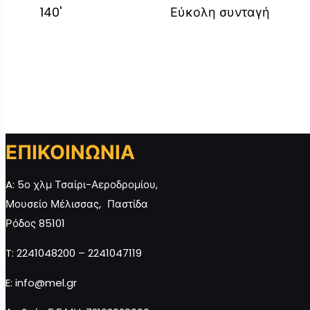
140'
Εύκολη συνταγή
ΕΠΙΚΟΙΝΩΝΙΑ
A: 5ο χλμ Τσαίρι-Αεροδρομίου,
Μουσείο Μέλισσας, Παστίδα
Ρόδος 85101
T: 2241048200 – 2241047119
E: info@mel.gr