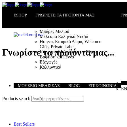
ESHOP
ΓΝΩΡΙΣΤΕ ΤΑ ΠΡΟΪΟΝΤΑ ΜΑΣ
ΓΝ
Μελεκούνι ΠΓΕ Ρόδου
Μπάρες Μελιού
Μέλι από Ελληνικά Νησιά
Horeca, Εταιρικά Δώρα, Welcome
Gifts, Private Label
Γνωρίστε τα προϊόντα μας...
Κέρασμα Μελεκούνι για Γάμο,
Βάφτιση και Γέννα
Εξαγωγές
Καλλυντικά
ΜΟΥΣΕΙΟ ΜΕΛΙΣΣΑΣ
BLOG
ΕΠΙΚΟΙΝΩΝΙΑ
E
Products search
Best Sellers