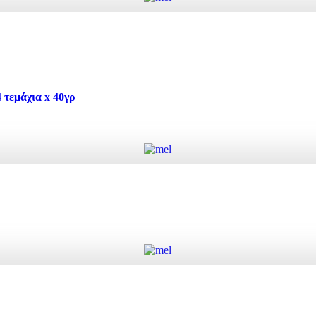
4 τεμάχια * 40γρ ποσότητα
Προσθήκη στο καλάθι
τεμάχια x 40γρ
τεμάχια x 40γρ ποσότητα
Προσθήκη στο καλάθι