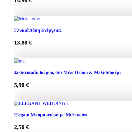
14,90
€
Κρέμα Προσώπου HONEY-OLIVE 50ml για Κανονικές & Ξ
Γλυκιά Δόση Ενέργειας
13,80
€
Γλυκιά Δόση Ενέργειας ποσότητα
Συσκευασία δώρου, σετ Μέλι Πεύκο & Μελισσοκέρι
5,90
€
Συσκευασία δώρου, σετ Μέλι Πεύκο & Μελισσοκέρι ποσ
Elegant Μπομπονιέρα με Μελεκούνι
2,50
€