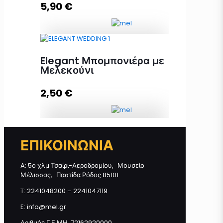
5,90
€
Προσθήκη στο καλάθι
Συσκευασία δώρου, σετ Μέλι
Elegant Μπομπονιέρα με
Πεύκο & Μελισσοκέρι ποσότητα
Μελεκούνι
2,50
€
Προσθήκη στο καλάθι
Elegant Μπομπονιέρα με
ΕΠΙΚΟΙΝΩΝΙΑ
Μελεκούνι ποσότητα
A: 5ο χλμ Τσαίρι-Αεροδρομίου, Μουσείο
Μέλισσας, Παστίδα Ρόδος 85101
Προσθήκη στο καλάθι
T: 2241048200 – 2241047119
E: info@mel.gr
Αριθμός Γ.Ε.ΜΗ. 72162920000