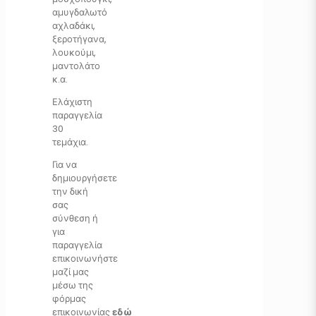
αμυγδαλωτό
αχλαδάκι,
ξεροτήγανα,
λουκούμι,
μαντολάτο
κ.α.
Ελάχιστη
παραγγελία
30
τεμάχια.
Για να
δημιουργήσετε
την δική
σας
σύνθεση ή
για
παραγγελία
επικοινωνήστε
μαζί μας
μέσω της
φόρμας
επικοινωνίας
εδώ