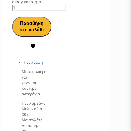
a boy ποσότητα
Προσθήκη
στο καλάθι
Περιγραφή
Μπομπονιέρα
για
γέννηση
κουτί με
αστεράκια
Περιλαμβάνει
Μελεκούνι
30γρ,
Μαντολάτο,
Λουκούμι