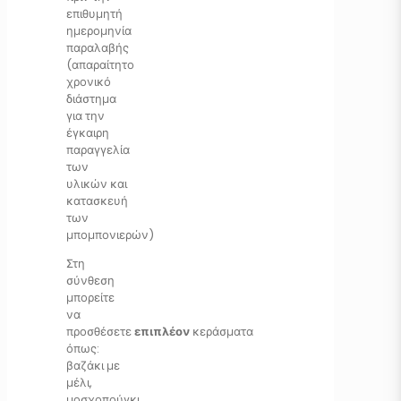
επιθυμητή
ημερομηνία
παραλαβής
(απαραίτητο
χρονικό
διάστημα
για την
έγκαιρη
παραγγελία
των
υλικών και
κατασκευή
των
μπομπονιερών)
Στη
σύνθεση
μπορείτε
να
προσθέσετε
επιπλέον
κεράσματα
όπως:
βαζάκι με
μέλι,
μοσχοπούγκι,