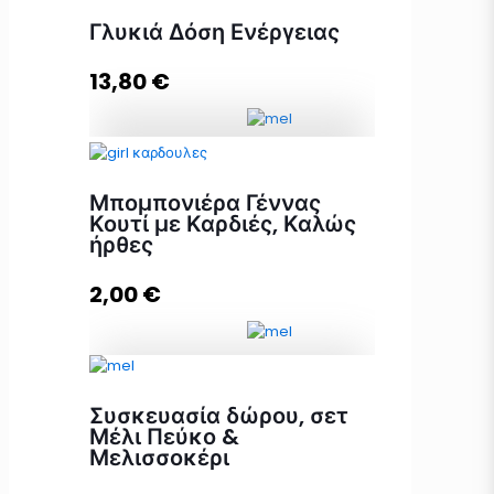
Γλυκιά Δόση Ενέργειας
Προσθήκη στο καλάθι
13,80
€
Γλυκιά Δόση Ενέργειας ποσότητα
Μπομπονιέρα Γέννας
Κουτί με Καρδιές, Καλώς
ήρθες
Προσθήκη στο καλάθι
2,00
€
Μπομπονιέρα Γέννας Κουτί με
Συσκευασία δώρου, σετ
Καρδιές, Καλώς ήρθες ποσότητα
Μέλι Πεύκο &
Μελισσοκέρι