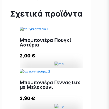
Σχετικά προϊόντα
Μπομπονιέρα Πουγκί
Αστέρια
2,00
€
Μπομπονιέρα Πουγκί Αστέρια
ποσότητα
Μπομπονιέρα Γέννας Lux
με Μελεκούνι
2,90
€
Προσθήκη στο καλάθι