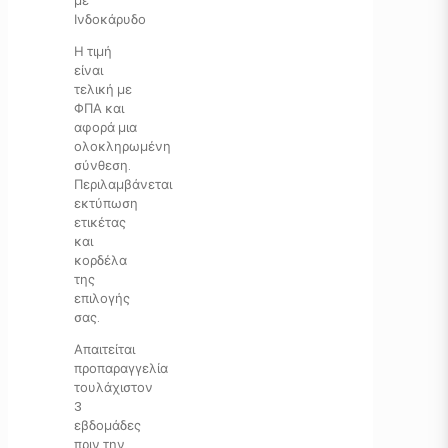
με
Ινδοκάρυδο
Η τιμή
είναι
τελική με
ΦΠΑ και
αφορά μια
ολοκληρωμένη
σύνθεση.
Περιλαμβάνεται
εκτύπωση
ετικέτας
και
κορδέλα
της
επιλογής
σας.
Απαιτείται
προπαραγγελία
τουλάχιστον
3
εβδομάδες
πριν την