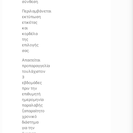
σύνθεση.
Περιλαμβάνεται
εκτύπωση
ετικέτας
και
κορδέλα
της
επιλογής
σας.
Απαιτείται
προπαραγγελία
τουλάχιστον
3
εβδομάδες
πριν την
επιθυμητή
ημερομηνία
παραλαβής
(απαραίτητο
χρονικό
διάστημα
για την