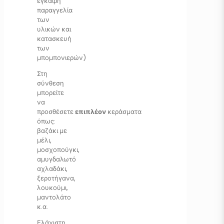
έγκαιρη
παραγγελία
των
υλικών και
κατασκευή
των
μπομπονιερών)
Στη
σύνθεση
μπορείτε
να
προσθέσετε
επιπλέον
κεράσματα
όπως:
βαζάκι με
μέλι,
μοσχοπούγκι,
αμυγδαλωτό
αχλαδάκι,
ξεροτήγανα,
λουκούμι,
μαντολάτο
κ.α.
Ελάχιστη