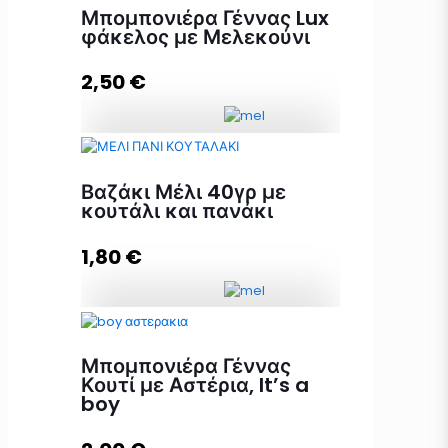
Μπομπονιέρα Γέννας Lux
φάκελος με Μελεκούνι
2,50
€
Μπομπονιέρα Γέννας Lux φάκελος
με Μελεκούνι ποσότητα
Βαζάκι Μέλι 40γρ με
κουτάλι και πανάκι
1,80
€
Προσθήκη στο καλάθι
Βαζάκι Μέλι 40γρ με κουτάλι και
πανάκι ποσότητα
Μπομπονιέρα Γέννας
Κουτί με Αστέρια, It’s a
boy
Προσθήκη στο καλάθι