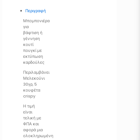
Περιγραφή
Μπομπονιέρα
για
βάφτιση ή
γέννηση
κουτί
πουγκί με
εκτύπωση
καρδούλες
Περιλαμβάνει
Μελεκούνι
30γρ, 5
κουφέτα
crispy
Η τιμή
είναι
τελική με
ΦΠΑ και
αφορά μια
ολοκληρωμένη