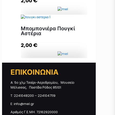
2,00
€
Μπομπονιέρα Γέννας Κουτί με
Μπομπονιέρα Πουγκί
Αστέρια, It's a boy ποσότητα
Αστέρια
2,00
€
Προσθήκη στο καλάθι
Μπομπονιέρα Πουγκί Αστέρια
ΕΠΙΚΟΙΝΩΝΙΑ
ποσότητα
A: 5ο χλμ Τσαίρι-Αεροδρομίου, Μουσείο
Μέλισσας, Παστίδα Ρόδος 85101
Προσθήκη στο καλάθι
T: 2241048200 – 2241047119
E: info@mel.gr
Αριθμός Γ.Ε.ΜΗ. 72162920000