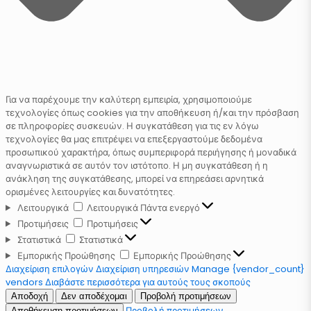
Για να παρέχουμε την καλύτερη εμπειρία, χρησιμοποιούμε
τεχνολογίες όπως cookies για την αποθήκευση ή/και την πρόσβαση
σε πληροφορίες συσκευών. Η συγκατάθεση για τις εν λόγω
τεχνολογίες θα μας επιτρέψει να επεξεργαστούμε δεδομένα
προσωπικού χαρακτήρα, όπως συμπεριφορά περιήγησης ή μοναδικά
αναγνωριστικά σε αυτόν τον ιστότοπο. Η μη συγκατάθεση ή η
ανάκληση της συγκατάθεσης, μπορεί να επηρεάσει αρνητικά
ορισμένες λειτουργίες και δυνατότητες.
Λειτουργικά
Λειτουργικά
Πάντα ενεργό
Προτιμήσεις
Προτιμήσεις
Στατιστικά
Στατιστικά
Εμπορικής Προώθησης
Εμπορικής Προώθησης
Διαχείριση επιλογών
Διαχείριση υπηρεσιών
Manage {vendor_count}
vendors
Διαβάστε περισσότερα για αυτούς τους σκοπούς
Αποδοχή
Δεν αποδέχομαι
Προβολή προτιμήσεων
Προβολή προτιμήσεων
Αποθήκευση προτιμήσεων