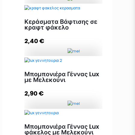
Βαζάκι Μέλι 40γρ με κουτάλι και
πανάκι ποσότητα
Κεράσματα Βάφτισης σε
κραφτ φάκελο
2,40
€
Προσθήκη στο καλάθι
Κεράσματα Βάφτισης σε κραφτ
φάκελο ποσότητα
Μπομπονιέρα Γέννας Lux
με Μελεκούνι
2,90
€
Προσθήκη στο καλάθι
Μπομπονιέρα Γέννας Lux με
Μελεκούνι ποσότητα
Μπομπονιέρα Γέννας Lux
φάκελος με Μελεκούνι