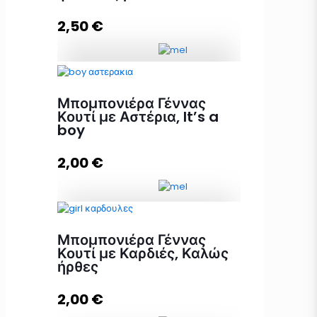
2,50
€
Προσθήκη στο καλάθι
Μπομπονιέρα Γέννας Lux φάκελος
με Μελεκούνι ποσότητα
Μπομπονιέρα Γέννας
Κουτί με Αστέρια, It’s a
boy
Προσθήκη στο καλάθι
2,00
€
Μπομπονιέρα Γέννας Κουτί με
Μπομπονιέρα Γέννας
Αστέρια, It's a boy ποσότητα
Κουτί με Καρδιές, Καλώς
ήρθες
2,00
€
Προσθήκη στο καλάθι