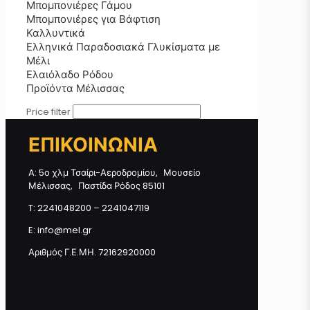
Μπομπονιέρες Γάμου
Μπομπονιέρες για Βάφτιση
Προσθήκη στο καλάθι
Καλλυντικά
Ελληνικά Παραδοσιακά Γλυκίσματα με
Μέλι
Ελαιόλαδο Ρόδου
Προϊόντα Μέλισσας
Price filter
ΕΠΙΚΟΙΝΩΝΙΑ
A: 5ο χλμ Τσαίρι-Αεροδρομίου, Μουσείο
Μέλισσας, Παστίδα Ρόδος 85101
T: 2241048200 – 2241047119
E: info@mel.gr
Αριθμός Γ.Ε.ΜΗ. 72162920000