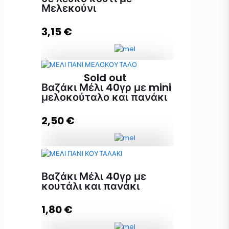
Μελεκούνι
3,15
€
Sold out
Premium Μπομπονιέρα σε λευκό
Βαζάκι Μέλι 40γρ με mini
κουτί με Μελεκούνι ποσότητα
μελοκούταλο και πανάκι
2,50
€
Προσθήκη στο καλάθι
Βαζάκι Μέλι 40γρ με mini
μελοκούταλο και πανάκι ποσότητα
Βαζάκι Μέλι 40γρ με
κουτάλι και πανάκι
1,80
€
Διαβάστε περισσότερα