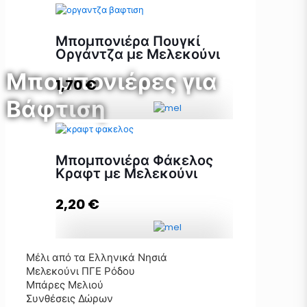
Μπομπονιέρα Πουγκί Μάτι
ποσότητα
Μπομπονιέρα Πουγκί
Οργάντζα με Μελεκούνι
Μπομπονιέρες για
1,70
€
Προσθήκη στο καλάθι
Βάφτιση
Μπομπονιέρα Πουγκί Οργάντζα με
Μελεκούνι ποσότητα
Μπομπονιέρα Φάκελος
Κραφτ με Μελεκούνι
2,20
€
Προσθήκη στο καλάθι
Μέλι από τα Ελληνικά Νησιά
Μπομπονιέρα Φάκελος Κραφτ με
Μελεκούνι ΠΓΕ Ρόδου
Μελεκούνι ποσότητα
Μπάρες Μελιού
Συνθέσεις Δώρων