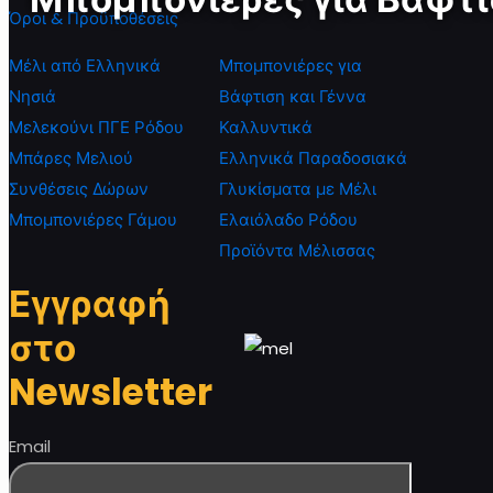
Όροι & Προϋποθέσεις
Μέλι από Ελληνικά
Μπομπονιέρες για
Νησιά
Βάφτιση και Γέννα
Μελεκούνι ΠΓΕ Ρόδου
Καλλυντικά
Μπάρες Μελιού
Ελληνικά Παραδοσιακά
Συνθέσεις Δώρων
Γλυκίσματα με Μέλι
Μπομπονιέρες Γάμου
Ελαιόλαδο Ρόδου
Προϊόντα Μέλισσας
Εγγραφή
στο
Newsletter
Email