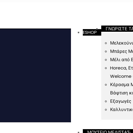
ν 49 Ευρώ
ΓΝΩΡΙΣΤΕ Τ
ESHOP
Μελεκούνι
Μπάρες Μ
Μέλι από 
Horeca, Ε
Welcome Gi
Κέρασμα Μ
Βάφτιση κ
Εξαγωγές
Καλλυντικ
ΜΟΥΣΕΙΟ ΜΕΛΙΣΣΑΣ