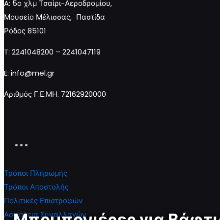
A: 5ο χλμ Τσαίρι-Αεροδρομίου,
Μπομπονιέρα
Μπομπονιέρα
Μπομπον
Μουσείο Μέλισσας, Παστίδα
Πουγκί
Πουγκί
Πουγκί
Ρόδος 85101
Αστέρια
Καρδιές
Μάτι
ποσότητα
ποσότητα
ποσότητ
T: 2241048200 – 2241047119
E: info@mel.gr
Προσθήκη
Προσθήκη
Προσθ
Αριθμός Γ.Ε.ΜΗ. 72162920000
στο
στο
στο
καλάθι
καλάθι
καλάθι
Τρόποι Πληρωμής
Τρόποι Αποστολής
Πολιτικές Επιστροφών
Μπομπονιέρες για Βάφτ
Ασφάλεια Συναλλαγών