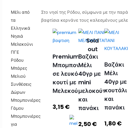
Μέλι από
Στο νησί της Ρόδου, σύμφωνα με την παρά
τα
βαφτίσια κερνάνε τους καλεσμένους μελε
Ελληνικά
Νησιά
Sold
Μελεκούνι
out
ΠΓΕ
Premium
Βαζάκι
Ρόδου
Βαζάκι
Μπομπονιέρα
Μέλι
Μπάρες
Μέλι
σε λευκό
40γρ με
Μελιού
40γρ με
κουτί με
mini
Συνθέσεις
κουτάλι
Μελεκούνι
μελοκούταλο
Δώρων
και
και
Μπομπονιέρες
3,15
€
πανάκι
πανάκι
Γάμου
Μπομπονιέρες
1,80
€
2,50
€
για