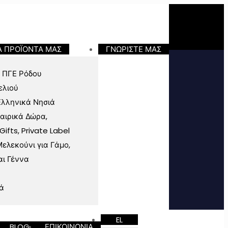
Α ΠΡΟΪΟΝΤΑ ΜΑΣ
ΓΝΩΡΙΣΤΕ ΜΑΣ
 ΠΓΕ Ρόδου
ελιού
Ελληνικά Νησιά
ταιρικά Δώρα,
fts, Private Label
ελεκούνι για Γάμο,
αι Γέννα
ά
EL
BLOG
ΕΠΙΚΟΙΝΩΝΙΑ