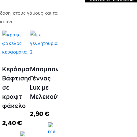
δοση, στους γάμους και τα
κούνι.
Κεράσματα
Μπομπονιέρα
Βάφτισης
Γέννας
σε
Lux με
κραφτ
Μελεκούνι
φάκελο
2,90
€
2,40
€