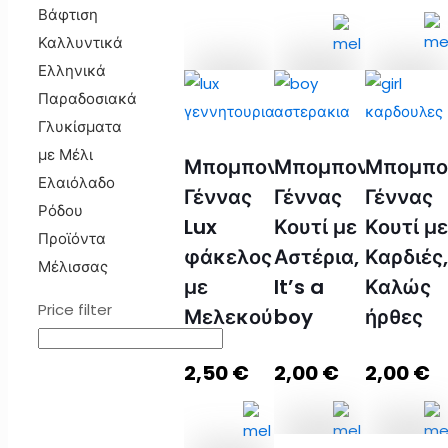
Βάφτιση
Καλλυντικά
Ελληνικά
Παραδοσιακά
Βαζάκι
Premium
Βαζάκι
Γλυκίσματα
Μέλι
Μπομπονιέρα
Μέλι
με Μέλι
40γρ
Μπομπονιέρα
Μπομπονιέρα
Μπομπο
σε
40γρ
Ελαιόλαδο
με
Γέννας
Γέννας
Γέννας
λευκό
με
Ρόδου
mini
κουτί
κουτάλι
Lux
Κουτί με
Κουτί με
Προϊόντα
μελοκούταλο
με
και
φάκελος
Αστέρια,
Καρδιές,
Μέλισσας
και
Μελεκούνι
πανάκι
με
It’s a
Καλώς
πανάκι
ποσότητα
ποσότητ
Price filter
Μελεκούνι
boy
ήρθες
ποσότητα
2,50
€
2,00
€
2,00
€
Προσθήκη
Προσθ
στο
Διαβάστε
στο
καλάθι
περισσότερα
καλάθι