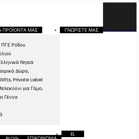
Α ΠΡΟΪΟΝΤΑ ΜΑΣ
ΓΝΩΡΙΣΤΕ ΜΑΣ
 ΠΓΕ Ρόδου
ελιού
Ελληνικά Νησιά
ταιρικά Δώρα,
fts, Private Label
ελεκούνι για Γάμο,
αι Γέννα
ά
EL
BLOG
ΕΠΙΚΟΙΝΩΝΙΑ