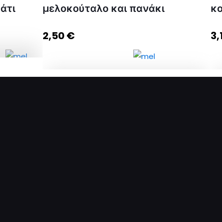
άτι
μελοκούταλο και πανάκι
κο
2,50
€
3,
ιέρα
άτι
Βαζάκι Μέλι 40γρ με mini μελοκούταλο
και πανάκι ποσότητα
κη στο
άθι
Προσθήκη στο καλάθι