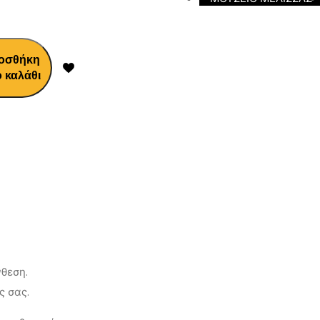
οσθήκη
 καλάθι
νθεση.
ς σας.