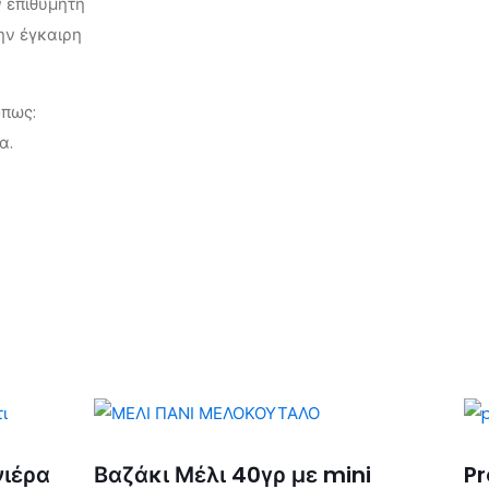
ν επιθυμητή
ην έγκαιρη
πως:
α.
α
ιέρα
Βαζάκι Μέλι 40γρ με mini
P