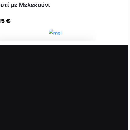
υτί με Μελεκούνι
15
€
Premium Μπομπονιέρα σε λευκό κουτί με
Μελεκούνι ποσότητα
Προσθήκη στο καλάθι