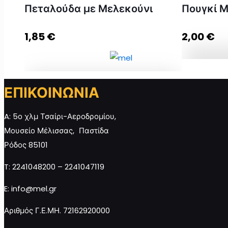
Πεταλούδα με Μελεκούνι
Πουγκί Μ
1,85
€
2,00
€
Μπομπον
ΕΠΙΚΟΙΝΩΝΙΑ
Πουγκί Μ
Μπομπονιέρα Λευκή Πεταλούδα με
ποσότητα
Μελεκούνι ποσότητα
A: 5ο χλμ Τσαίρι-Αεροδρομίου,
Μουσείο Μέλισσας, Παστίδα
Ρόδος 85101
Προσθή
Προσθήκη στο καλάθι
καλ
T: 2241048200 – 2241047119
E: info@mel.gr
Αριθμός Γ.Ε.ΜΗ. 72162920000