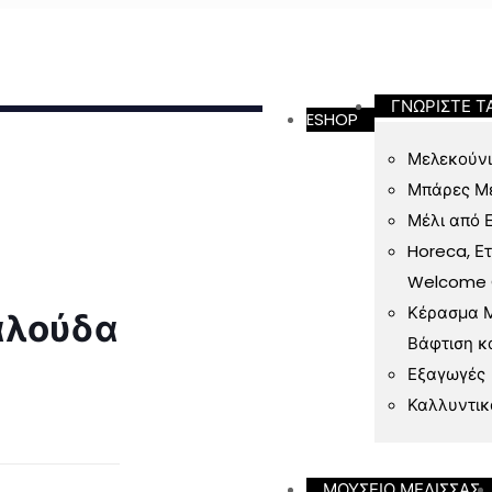
ν 49 Ευρώ
ΓΝΩΡΙΣΤΕ Τ
ESHOP
Μελεκούνι
Μπάρες Μ
Μέλι από 
Horeca, Ε
Welcome Gi
Κέρασμα Μ
αλούδα
Βάφτιση κ
Εξαγωγές
Καλλυντικ
ΜΟΥΣΕΙΟ ΜΕΛΙΣΣΑΣ