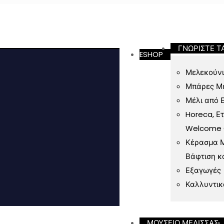
ν 49 Ευρώ
ΓΝΩΡΙΣΤΕ Τ
ESHOP
Μελεκούνι
Μπάρες Μ
Μέλι από 
Horeca, Ε
Welcome Gi
Κέρασμα Μ
Βάφτιση κ
Εξαγωγές
Καλλυντικ
ΜΟΥΣΕΙΟ ΜΕΛΙΣΣΑΣ