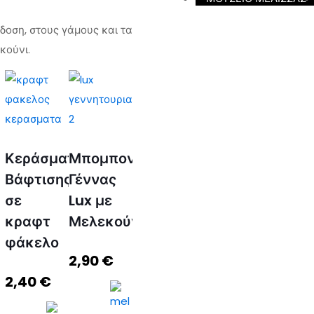
δοση, στους γάμους και τα
κούνι.
Κεράσματα
Μπομπονιέρα
Βάφτισης
Γέννας
σε
Lux με
κραφτ
Μελεκούνι
φάκελο
2,90
€
2,40
€