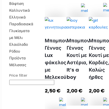
Βάφτιση
Καλλυντικά
Ελληνικά
Παραδοσιακά
Βαζάκι
Premium
Βαζάκι
Γλυκίσματα
Μέλι
Μπομπονιέρα
Μέλι
με Μέλι
40γρ
Μπομπονιέρα
Μπομπονιέρα
Μπομπο
σε
40γρ
Ελαιόλαδο
με
Γέννας
Γέννας
Γέννας
λευκό
με
Ρόδου
mini
κουτί
κουτάλι
Lux
Κουτί με
Κουτί με
Προϊόντα
μελοκούταλο
με
και
φάκελος
Αστέρια,
Καρδιές,
Μέλισσας
και
Μελεκούνι
πανάκι
με
It’s a
Καλώς
πανάκι
ποσότητα
ποσότητ
Price filter
Μελεκούνι
boy
ήρθες
ποσότητα
2,50
€
2,00
€
2,00
€
Προσθήκη
Προσθ
στο
Διαβάστε
στο
καλάθι
περισσότερα
καλάθι