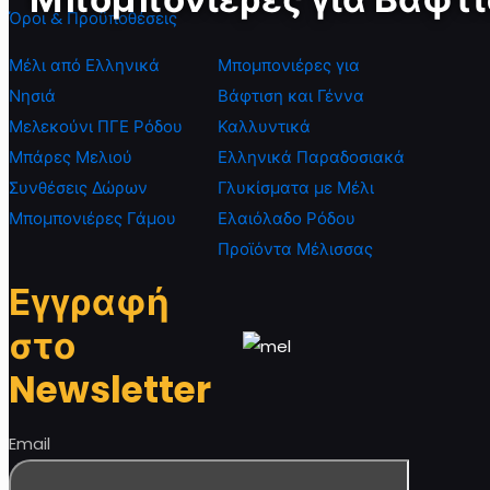
Όροι & Προϋποθέσεις
Μέλι από Ελληνικά
Μπομπονιέρες για
Νησιά
Βάφτιση και Γέννα
Μελεκούνι ΠΓΕ Ρόδου
Καλλυντικά
Μπάρες Μελιού
Ελληνικά Παραδοσιακά
Συνθέσεις Δώρων
Γλυκίσματα με Μέλι
Μπομπονιέρες Γάμου
Ελαιόλαδο Ρόδου
Προϊόντα Μέλισσας
Εγγραφή
στο
Newsletter
Email