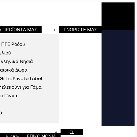
Α ΠΡΟΪΟΝΤΑ ΜΑΣ
ΓΝΩΡΙΣΤΕ ΜΑΣ
 ΠΓΕ Ρόδου
ελιού
Ελληνικά Νησιά
ταιρικά Δώρα,
fts, Private Label
ελεκούνι για Γάμο,
αι Γέννα
ά
EL
BLOG
ΕΠΙΚΟΙΝΩΝΙΑ