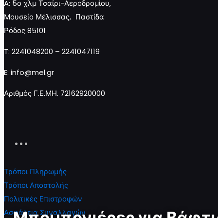
A: 5ο χλμ Τσαίρι-Αεροδρομίου,
Μπομπονιέρα
Μπομπονιέρα
Μπομπον
Μουσείο Μέλισσας, Παστίδα
Πουγκί
Πουγκί
Πουγκί
Ρόδος 85101
Αστέρια
Καρδιές
Μάτι
ποσότητα
ποσότητα
ποσότητ
T: 2241048200 – 2241047119
E: info@mel.gr
Προσθήκη
Προσθήκη
Προσθ
Αριθμός Γ.Ε.ΜΗ. 72162920000
στο
στο
στο
καλάθι
καλάθι
καλάθι
Τρόποι Πληρωμής
Τρόποι Αποστολής
Πολιτικές Επιστροφών
Μπομπονιέρες για Βάφτ
Ασφάλεια Συναλλαγών