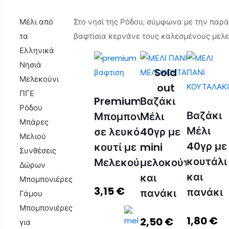
Μέλι από
Στο νησί της Ρόδου, σύμφωνα με την παρά
τα
βαφτίσια κερνάνε τους καλεσμένους μελε
Ελληνικά
Νησιά
Sold
Μελεκούνι
out
ΠΓΕ
Premium
Βαζάκι
Ρόδου
Βαζάκι
Μπομπονιέρα
Μέλι
Μπάρες
Μέλι
σε λευκό
40γρ με
Μελιού
40γρ με
κουτί με
mini
Συνθέσεις
κουτάλι
Μελεκούνι
μελοκούταλο
Δώρων
και
και
Μπομπονιέρες
3,15
€
πανάκι
πανάκι
Γάμου
Μπομπονιέρες
1,80
€
2,50
€
για