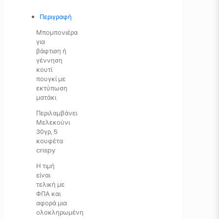
Περιγραφή
Μπομπονιέρα
για
βάφτιση ή
γέννηση
κουτί
πουγκί με
εκτύπωση
ματάκι
Περιλαμβάνει
Μελεκούνι
30γρ, 5
κουφέτα
crispy
Η τιμή
είναι
τελική με
ΦΠΑ και
αφορά μια
ολοκληρωμένη