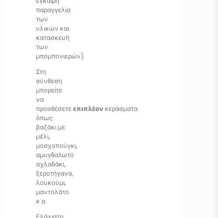
έγκαιρη
παραγγελία
των
υλικών και
κατασκευή
των
μπομπονιερών)
Στη
σύνθεση
μπορείτε
να
προσθέσετε
επιπλέον
κεράσματα
όπως:
βαζάκι με
μέλι,
μοσχοπούγκι,
αμυγδαλωτό
αχλαδάκι,
ξεροτήγανα,
λουκούμι,
μαντολάτο
κ.α.
Ελάχιστη