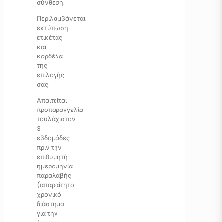
σύνθεση.
Περιλαμβάνεται
εκτύπωση
ετικέτας
και
κορδέλα
της
επιλογής
σας.
Απαιτείται
προπαραγγελία
τουλάχιστον
3
εβδομάδες
πριν την
επιθυμητή
ημερομηνία
παραλαβής
(απαραίτητο
χρονικό
διάστημα
για την