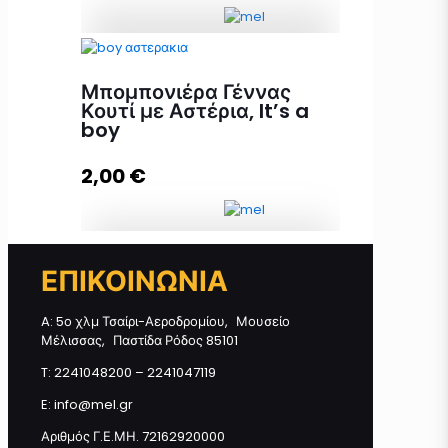
Μπομπονιέρα Γέννας Lux με
Μελεκούνι ποσότητα
Μπομπονιέρα Γέννας
Κουτί με Αστέρια, It’s a
boy
Προσθήκη στο καλάθι
2,00
€
ΕΠΙΚΟΙΝΩΝΙΑ
Μπομπονιέρα Γέννας Κουτί με
Αστέρια, It's a boy ποσότητα
A: 5ο χλμ Τσαίρι-Αεροδρομίου, Μουσείο
Μέλισσας, Παστίδα Ρόδος 85101
T: 2241048200 – 2241047119
Προσθήκη στο καλάθι
E: info@mel.gr
Αριθμός Γ.Ε.ΜΗ. 72162920000