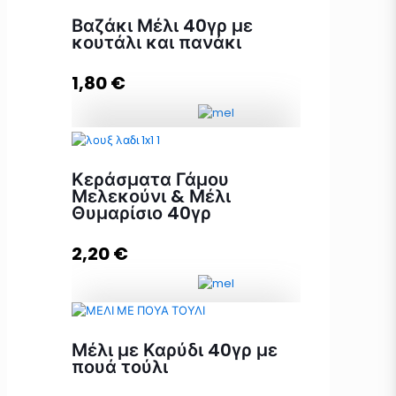
μελοκούταλο και πανάκι ποσότητα
Βαζάκι Μέλι 40γρ με
κουτάλι και πανάκι
1,80
€
Διαβάστε περισσότερα
Βαζάκι Μέλι 40γρ με κουτάλι και
πανάκι ποσότητα
Κεράσματα Γάμου
Μελεκούνι & Μέλι
Θυμαρίσιο 40γρ
Προσθήκη στο καλάθι
2,20
€
Κεράσματα Γάμου Μελεκούνι &
Μέλι με Καρύδι 40γρ με
Μέλι Θυμαρίσιο 40γρ ποσότητα
πουά τούλι