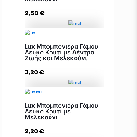
2,50
€
Elegant Μπομπονιέρα με
Μελεκούνι ποσότητα
Lux Μπομπονιέρα Γάμου
Λευκό Κουτί με Δέντρο
Ζωής και Μελεκούνι
Προσθήκη στο καλάθι
3,20
€
Lux Μπομπονιέρα Γάμου Λευκό
Κουτί με Δέντρο Ζωής και
Lux Μπομπονιέρα Γάμου
Μελεκούνι ποσότητα
Λευκό Κουτί με
Μελεκούνι
2,20
€
Προσθήκη στο καλάθι