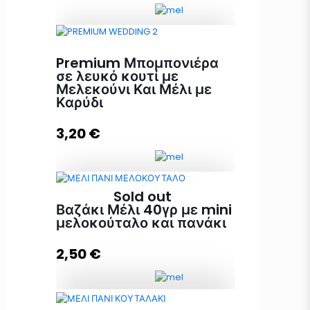
Lux Μπομπονιέρα Γάμου Λευκό
Premium Μπομπονιέρα
Κουτί με Μελεκούνι ποσότητα
σε λευκό κουτί με
Μελεκούνι Και Μέλι με
Καρύδι
Προσθήκη στο καλάθι
3,20
€
Sold out
Premium Μπομπονιέρα σε λευκό
Βαζάκι Μέλι 40γρ με mini
κουτί με Μελεκούνι Και Μέλι με
μελοκούταλο και πανάκι
Καρύδι ποσότητα
2,50
€
Προσθήκη στο καλάθι
Βαζάκι Μέλι 40γρ με mini