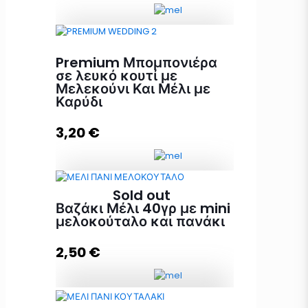
Lux Μπομπονιέρα Γάμου Λευκό
Premium Μπομπονιέρα
Κουτί με Μελεκούνι ποσότητα
σε λευκό κουτί με
Μελεκούνι Και Μέλι με
Καρύδι
Προσθήκη στο καλάθι
3,20
€
Sold out
Premium Μπομπονιέρα σε λευκό
Βαζάκι Μέλι 40γρ με mini
κουτί με Μελεκούνι Και Μέλι με
μελοκούταλο και πανάκι
Καρύδι ποσότητα
2,50
€
Προσθήκη στο καλάθι
Βαζάκι Μέλι 40γρ με mini