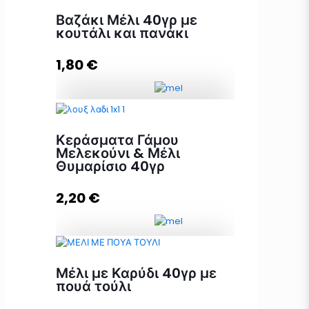
μελοκούταλο και πανάκι ποσότητα
Βαζάκι Μέλι 40γρ με
κουτάλι και πανάκι
1,80
€
Διαβάστε περισσότερα
Βαζάκι Μέλι 40γρ με κουτάλι και
πανάκι ποσότητα
Κεράσματα Γάμου
Μελεκούνι & Μέλι
Θυμαρίσιο 40γρ
Προσθήκη στο καλάθι
2,20
€
Κεράσματα Γάμου Μελεκούνι &
Μέλι με Καρύδι 40γρ με
Μέλι Θυμαρίσιο 40γρ ποσότητα
πουά τούλι