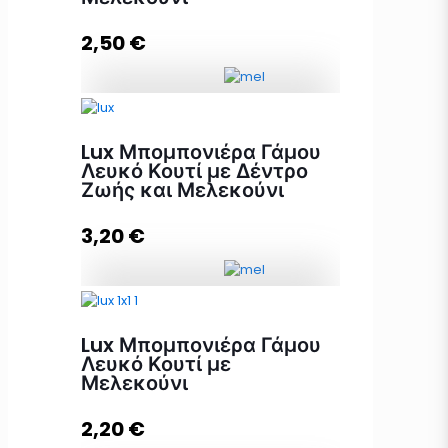
2,50
€
Elegant Μπομπονιέρα με
Μελεκούνι ποσότητα
Lux Μπομπονιέρα Γάμου
Λευκό Κουτί με Δέντρο
Ζωής και Μελεκούνι
Προσθήκη στο καλάθι
3,20
€
Lux Μπομπονιέρα Γάμου Λευκό
Κουτί με Δέντρο Ζωής και
Lux Μπομπονιέρα Γάμου
Μελεκούνι ποσότητα
Λευκό Κουτί με
Μελεκούνι
2,20
€
Προσθήκη στο καλάθι