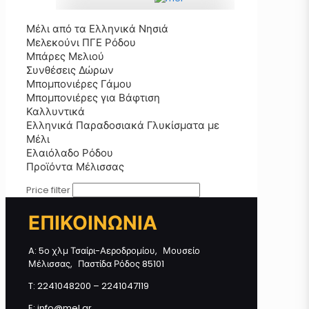
Μέλι από τα Ελληνικά Νησιά
Μπομπονιέρα Φοντανιέρα με
Μελεκούνι ΠΓΕ Ρόδου
Μελεκούνι ποσότητα
Μπάρες Μελιού
Συνθέσεις Δώρων
Μπομπονιέρες Γάμου
Μπομπονιέρες για Βάφτιση
Προσθήκη στο καλάθι
Καλλυντικά
Ελληνικά Παραδοσιακά Γλυκίσματα με
Μέλι
Ελαιόλαδο Ρόδου
Προϊόντα Μέλισσας
Price filter
ΕΠΙΚΟΙΝΩΝΙΑ
A: 5ο χλμ Τσαίρι-Αεροδρομίου, Μουσείο
Μέλισσας, Παστίδα Ρόδος 85101
T: 2241048200 – 2241047119
E: info@mel.gr