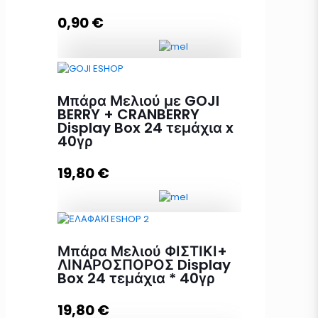
0,90
€
Προσθήκη στο καλάθι
Mπάρα Μελιού GOJI BERRY +
CRANBERRY 40γρ ποσότητα
Mπάρα Μελιού με GOJI
BERRY + CRANBERRY
Display Box 24 τεμάχια x
40γρ
Προσθήκη στο καλάθι
19,80
€
Mπάρα Μελιού με GOJI BERRY +
Μπάρα Μελιού ΦΙΣΤΙΚΙ+
CRANBERRY Display Box 24
ΛΙΝΑΡΟΣΠΟΡΟΣ Display
τεμάχια x 40γρ ποσότητα
Box 24 τεμάχια * 40γρ
19,80
€