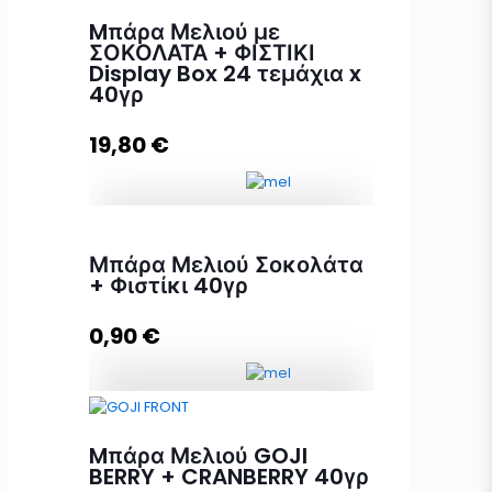
Mπάρα Μελιού με
ΣΟΚΟΛΑΤΑ + ΦΙΣΤΙΚΙ
Display Box 24 τεμάχια x
40γρ
19,80
€
Mπάρα Μελιού με ΣΟΚΟΛΑΤΑ +
Μπάρα Μελιού Σοκολάτα
ΦΙΣΤΙΚΙ Display Box 24 τεμάχια x
+ Φιστίκι 40γρ
40γρ ποσότητα
0,90
€
Προσθήκη στο καλάθι
Μπάρα Μελιού Σοκολάτα + Φιστίκι
40γρ ποσότητα
Mπάρα Μελιού GOJI
BERRY + CRANBERRY 40γρ