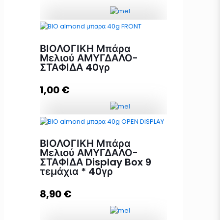
Προσθήκη στο καλάθι
Μπάρα Μελιού ΦΙΣΤΙΚΙ+
ΛΙΝΑΡΟΣΠΟΡΟΣ Display Box 24
ΒΙΟΛΟΓΙΚΗ Μπάρα
τεμάχια * 40γρ ποσότητα
Μελιού ΑΜΥΓΔΑΛΟ-
ΣΤΑΦΙΔΑ 40γρ
1,00
€
Προσθήκη στο καλάθι
ΒΙΟΛΟΓΙΚΗ Μπάρα Μελιού
ΑΜΥΓΔΑΛΟ-ΣΤΑΦΙΔΑ 40γρ
ΒΙΟΛΟΓΙΚΗ Μπάρα
ποσότητα
Μελιού ΑΜΥΓΔΑΛΟ-
ΣΤΑΦΙΔΑ Display Box 9
τεμάχια * 40γρ
Προσθήκη στο καλάθι
8,90
€