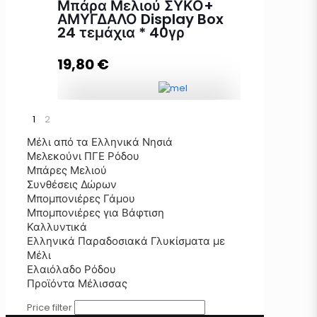
Μπάρα Μελιού ΣΥΚΟ+
ΑΜΥΓΔΑΛΟ Display Box
24 τεμάχια * 40γρ
Προσθήκη στο καλάθι
19,80
€
1
2
Μπάρα Μελιού ΣΥΚΟ+ ΑΜΥΓΔΑΛΟ
Display Box 24 τεμάχια * 40γρ
Μέλι από τα Ελληνικά Νησιά
ποσότητα
Μελεκούνι ΠΓΕ Ρόδου
Μπάρες Μελιού
Συνθέσεις Δώρων
Μπομπονιέρες Γάμου
Προσθήκη στο καλάθι
Μπομπονιέρες για Βάφτιση
Καλλυντικά
Ελληνικά Παραδοσιακά Γλυκίσματα με
Μέλι
Ελαιόλαδο Ρόδου
Προϊόντα Μέλισσας
Price filter