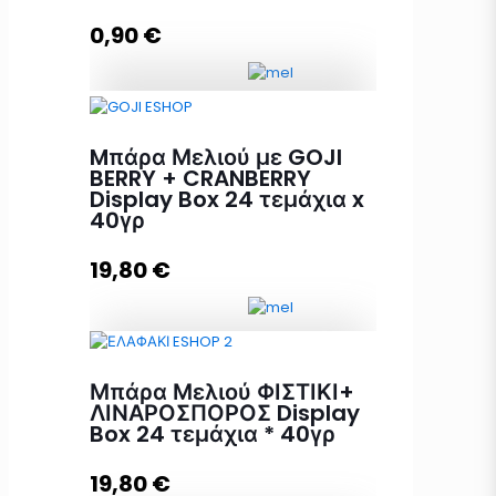
0,90
€
Προσθήκη στο καλάθι
Mπάρα Μελιού GOJI BERRY +
CRANBERRY 40γρ ποσότητα
Mπάρα Μελιού με GOJI
BERRY + CRANBERRY
Display Box 24 τεμάχια x
40γρ
Προσθήκη στο καλάθι
19,80
€
Mπάρα Μελιού με GOJI BERRY +
Μπάρα Μελιού ΦΙΣΤΙΚΙ+
CRANBERRY Display Box 24
ΛΙΝΑΡΟΣΠΟΡΟΣ Display
τεμάχια x 40γρ ποσότητα
Box 24 τεμάχια * 40γρ
19,80
€