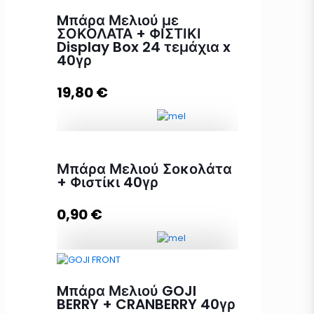
Mπάρα Μελιού με
ΣΟΚΟΛΑΤΑ + ΦΙΣΤΙΚΙ
Display Box 24 τεμάχια x
40γρ
19,80
€
Mπάρα Μελιού με ΣΟΚΟΛΑΤΑ +
Μπάρα Μελιού Σοκολάτα
ΦΙΣΤΙΚΙ Display Box 24 τεμάχια x
+ Φιστίκι 40γρ
40γρ ποσότητα
0,90
€
Προσθήκη στο καλάθι
Μπάρα Μελιού Σοκολάτα + Φιστίκι
40γρ ποσότητα
Mπάρα Μελιού GOJI
BERRY + CRANBERRY 40γρ