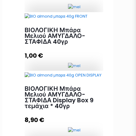
Προσθήκη στο καλάθι
Μπάρα Μελιού ΦΙΣΤΙΚΙ+
ΛΙΝΑΡΟΣΠΟΡΟΣ Display Box 24
ΒΙΟΛΟΓΙΚΗ Μπάρα
τεμάχια * 40γρ ποσότητα
Μελιού ΑΜΥΓΔΑΛΟ-
ΣΤΑΦΙΔΑ 40γρ
1,00
€
Προσθήκη στο καλάθι
ΒΙΟΛΟΓΙΚΗ Μπάρα Μελιού
ΑΜΥΓΔΑΛΟ-ΣΤΑΦΙΔΑ 40γρ
ΒΙΟΛΟΓΙΚΗ Μπάρα
ποσότητα
Μελιού ΑΜΥΓΔΑΛΟ-
ΣΤΑΦΙΔΑ Display Box 9
τεμάχια * 40γρ
Προσθήκη στο καλάθι
8,90
€