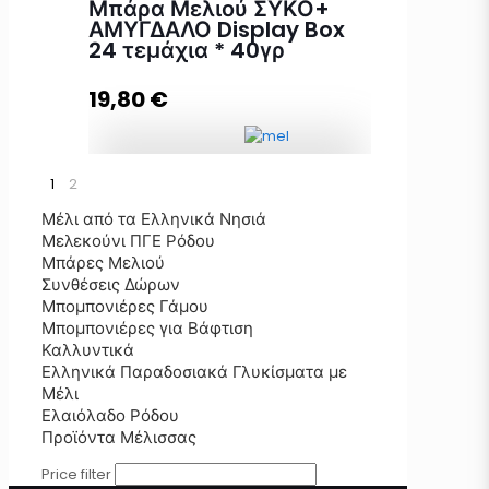
Μπάρα Μελιού ΣΥΚΟ+
ΑΜΥΓΔΑΛΟ Display Box
24 τεμάχια * 40γρ
Προσθήκη στο καλάθι
19,80
€
1
2
Μπάρα Μελιού ΣΥΚΟ+ ΑΜΥΓΔΑΛΟ
Display Box 24 τεμάχια * 40γρ
Μέλι από τα Ελληνικά Νησιά
ποσότητα
Μελεκούνι ΠΓΕ Ρόδου
Μπάρες Μελιού
Συνθέσεις Δώρων
Μπομπονιέρες Γάμου
Προσθήκη στο καλάθι
Μπομπονιέρες για Βάφτιση
Καλλυντικά
Ελληνικά Παραδοσιακά Γλυκίσματα με
Μέλι
Ελαιόλαδο Ρόδου
Προϊόντα Μέλισσας
Price filter