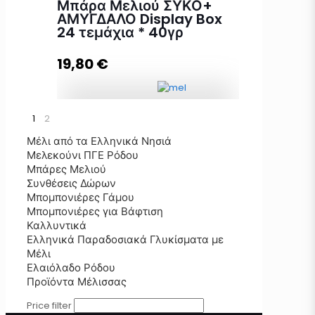
Μπάρα Μελιού ΣΥΚΟ+
ΑΜΥΓΔΑΛΟ Display Box
24 τεμάχια * 40γρ
Προσθήκη στο καλάθι
19,80
€
1
2
Μπάρα Μελιού ΣΥΚΟ+ ΑΜΥΓΔΑΛΟ
Display Box 24 τεμάχια * 40γρ
Μέλι από τα Ελληνικά Νησιά
ποσότητα
Μελεκούνι ΠΓΕ Ρόδου
Μπάρες Μελιού
Συνθέσεις Δώρων
Μπομπονιέρες Γάμου
Προσθήκη στο καλάθι
Μπομπονιέρες για Βάφτιση
Καλλυντικά
Ελληνικά Παραδοσιακά Γλυκίσματα με
Μέλι
Ελαιόλαδο Ρόδου
Προϊόντα Μέλισσας
Price filter