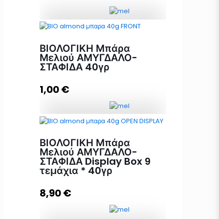
Προσθήκη στο καλάθι
Μπάρα Μελιού ΦΙΣΤΙΚΙ+
ΛΙΝΑΡΟΣΠΟΡΟΣ Display Box 24
ΒΙΟΛΟΓΙΚΗ Μπάρα
τεμάχια * 40γρ ποσότητα
Μελιού ΑΜΥΓΔΑΛΟ-
ΣΤΑΦΙΔΑ 40γρ
1,00
€
Προσθήκη στο καλάθι
ΒΙΟΛΟΓΙΚΗ Μπάρα Μελιού
ΑΜΥΓΔΑΛΟ-ΣΤΑΦΙΔΑ 40γρ
ΒΙΟΛΟΓΙΚΗ Μπάρα
ποσότητα
Μελιού ΑΜΥΓΔΑΛΟ-
ΣΤΑΦΙΔΑ Display Box 9
τεμάχια * 40γρ
Προσθήκη στο καλάθι
8,90
€