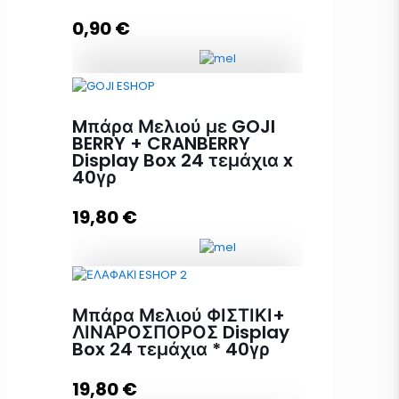
0,90
€
Προσθήκη στο καλάθι
Mπάρα Μελιού GOJI BERRY +
CRANBERRY 40γρ ποσότητα
Mπάρα Μελιού με GOJI
BERRY + CRANBERRY
Display Box 24 τεμάχια x
40γρ
Προσθήκη στο καλάθι
19,80
€
Mπάρα Μελιού με GOJI BERRY +
Μπάρα Μελιού ΦΙΣΤΙΚΙ+
CRANBERRY Display Box 24
ΛΙΝΑΡΟΣΠΟΡΟΣ Display
τεμάχια x 40γρ ποσότητα
Box 24 τεμάχια * 40γρ
19,80
€