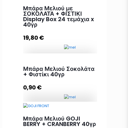
Mπάρα Μελιού με
ΣΟΚΟΛΑΤΑ + ΦΙΣΤΙΚΙ
Display Box 24 τεμάχια x
40γρ
19,80
€
Mπάρα Μελιού με ΣΟΚΟΛΑΤΑ +
Μπάρα Μελιού Σοκολάτα
ΦΙΣΤΙΚΙ Display Box 24 τεμάχια x
+ Φιστίκι 40γρ
40γρ ποσότητα
0,90
€
Προσθήκη στο καλάθι
Μπάρα Μελιού Σοκολάτα + Φιστίκι
40γρ ποσότητα
Mπάρα Μελιού GOJI
BERRY + CRANBERRY 40γρ