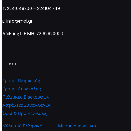
Προσθήκη στο καλάθι
T: 2241048200 – 2241047119
E: info@mel.gr
Αριθμός Γ.Ε.ΜΗ. 72162920000
Τρόποι Πληρωμής
Τρόποι Αποστολής
Πολιτικές Επιστροφών
Ασφάλεια Συναλλαγών
Όροι & Προϋποθέσεις
Μέλι από Ελληνικά
Μπομπονιέρες για