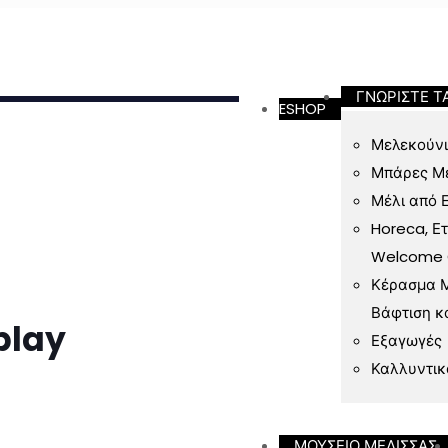
ν 49 Ευρώ
ΓΝΩΡΙΣΤΕ Τ
ESHOP
Μελεκούνι
Μπάρες Μ
Μέλι από 
Horeca, Ε
Welcome Gi
Κέρασμα Μ
Βάφτιση κ
play
Εξαγωγές
Καλλυντικ
ΜΟΥΣΕΙΟ ΜΕΛΙΣΣΑΣ