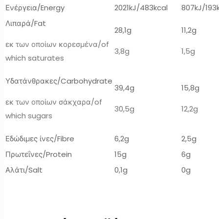
Ενέργεια/Energy
2021kJ/483kcal
807kJ/193
Λιπαρά/Fat
28,1g
11,2g
εκ των οποίων κορεσμένα/of
3,8g
1,5g
which saturates
Υδατάνθρακες/Carbohydrate
39,4g
15,8g
εκ των οποίων σάκχαρα/of
30,5g
12,2g
which sugars
Εδώδιμες ίνες/Fibre
6,2g
2,5g
Πρωτεΐνες/Protein
15g
6g
Αλάτι/Salt
0,1g
0g