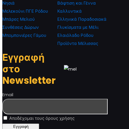
Νησιά
Βάφτιση και Γέννα
Μελεκούνι ΠΓΕ Ρόδου
Καλλυντικά
Μπάρες Μελιού
Ελληνικά Παραδοσιακά
Συνθέσεις Δώρων
Γλυκίσματα με Μέλι
Μπομπονιέρες Γάμου
Ελαιόλαδο Ρόδου
Προϊόντα Μέλισσας
Εγγραφή
στο
Newsletter
Email
Αποδέχομαι τους όρους χρήσης