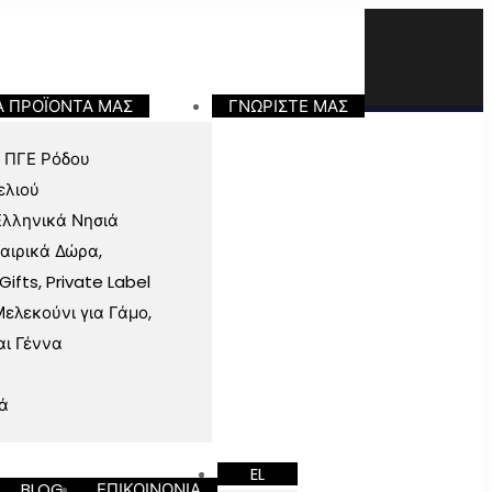
Α ΠΡΟΪΟΝΤΑ ΜΑΣ
ΓΝΩΡΙΣΤΕ ΜΑΣ
 ΠΓΕ Ρόδου
ελιού
Ελληνικά Νησιά
ταιρικά Δώρα,
fts, Private Label
ελεκούνι για Γάμο,
αι Γέννα
ά
EL
BLOG
ΕΠΙΚΟΙΝΩΝΙΑ