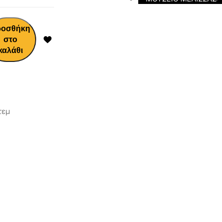
ροσθήκη
στο
καλάθι
τεμ