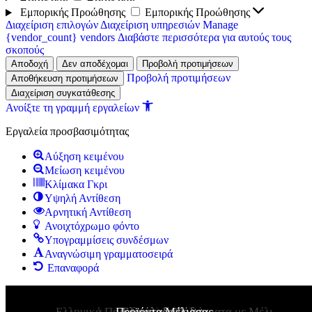
Εμπορικής Προώθησης
Εμπορικής Προώθησης
Διαχείριση επιλογών
Διαχείριση υπηρεσιών
Manage
{vendor_count} vendors
Διαβάστε περισσότερα για αυτούς τους
σκοπούς
Αποδοχή
Δεν αποδέχομαι
Προβολή προτιμήσεων
Προβολή προτιμήσεων
Αποθήκευση προτιμήσεων
Διαχείριση συγκατάθεσης
Ανοίξτε τη γραμμή εργαλείων
Εργαλεία προσβασιμότητας
Αύξηση κειμένου
Μείωση κειμένου
Κλίμακα Γκρι
Υψηλή Αντίθεση
Αρνητική Αντίθεση
Ανοιχτόχρωμο φόντο
Υπογραμμίσεις συνδέσμων
Αναγνώσιμη γραμματοσειρά
Επαναφορά
Ελληνικά Παραδοσιακά Γλυκίσματα με Μέλι
Μέλι από τα Ελληνικά Νησιά
Μπομπονιέρες για Βάφτιση
Μελεκούνι ΠΓΕ Ρόδου
Μπομπονιέρες Γάμου
Προϊόντα Μέλισσας
Ελαιόλαδο Ρόδου
Συνθέσεις Δώρων
Μπάρες Μελιού
Καλλυντικά