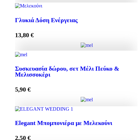
Κρέμα Προσώπου HONEY-OLIVE 50ml για
Κανονικές & Ξηρές Επιδερμίδες ποσότητα
Γλυκιά Δόση Ενέργειας
13,80
€
Προσθήκη στο καλάθι
Γλυκιά Δόση Ενέργειας ποσότητα
Συσκευασία δώρου, σετ Μέλι Πεύκο &
Μελισσοκέρι
Προσθήκη στο καλάθι
5,90
€
Συσκευασία δώρου, σετ Μέλι Πεύκο & Μελισσοκέρι
Elegant Μπομπονιέρα με Μελεκούνι
ποσότητα
2,50
€