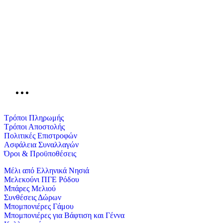
T: 2241048200 – 2241047119
E: info@mel.gr
Αριθμός Γ.Ε.ΜΗ. 72162920000
Τρόποι Πληρωμής
Τρόποι Αποστολής
Πολιτικές Επιστροφών
Ασφάλεια Συναλλαγών
Όροι & Προϋποθέσεις
Μέλι από Ελληνικά Νησιά
Μελεκούνι ΠΓΕ Ρόδου
Μπάρες Μελιού
Συνθέσεις Δώρων
Μπομπονιέρες Γάμου
Μπομπονιέρες για Βάφτιση και Γέννα