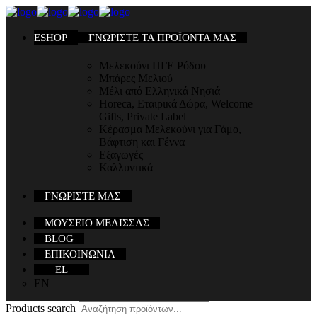
ESHOP
ΓΝΩΡΙΣΤΕ ΤΑ ΠΡΟΪΟΝΤΑ ΜΑΣ
Μελεκούνι ΠΓΕ Ρόδου
Μπάρες Μελιού
Μέλι από Ελληνικά Νησιά
Horeca, Εταιρικά Δώρα, Welcome
Gifts, Private Label
Κέρασμα Μελεκούνι για Γάμο,
Βάφτιση και Γέννα
Εξαγωγές
Καλλυντικά
ΓΝΩΡΙΣΤΕ ΜΑΣ
ΜΟΥΣΕΙΟ ΜΕΛΙΣΣΑΣ
BLOG
ΕΠΙΚΟΙΝΩΝΙΑ
EL
EN
Products search