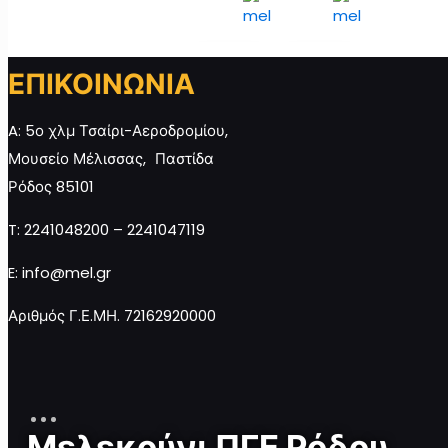
Προσθήκη
Προσθήκη
Προσθ
στο
στο
στο
καλάθι
καλάθι
καλάθι
ΕΠΙΚΟΙΝΩΝΙΑ
A: 5ο χλμ Τσαίρι-Αεροδρομίου,
Μελεκούνι
Μελεκούνι
Μουσείο Μέλισσας, Παστίδα
ΠΓΕ σε
ΠΓΕ σε
Ρόδος 85101
κασετίνα
κασετίνα
3x30g
3x60g
T: 2241048200 – 2241047119
ποσότητα
ποσότητα
E: info@mel.gr
Αριθμός Γ.Ε.ΜΗ. 72162920000
Προσθήκη
Προσθήκη
στο
στο
καλάθι
καλάθι
Μελεκούνι ΠΓΕ Ρόδου