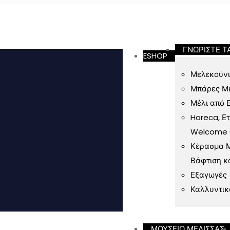
ν 49 Ευρώ
ΓΝΩΡΙΣΤΕ Τ
ESHOP
Μελεκούνι
Μπάρες Μ
Μέλι από 
Horeca, Ε
Welcome Gi
Κέρασμα Μ
Βάφτιση κ
Εξαγωγές
Καλλυντικ
ΜΟΥΣΕΙΟ ΜΕΛΙΣΣΑΣ