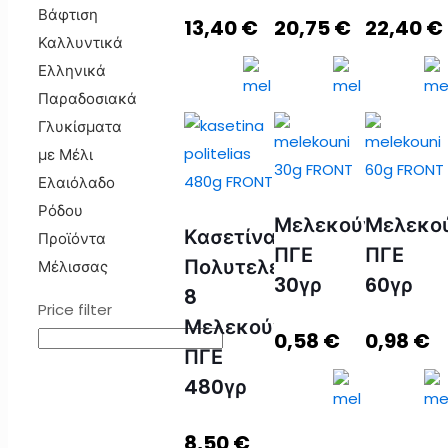
Βάφτιση
13,40
€
20,75
€
22,40
€
Καλλυντικά
Ελληνικά
Παραδοσιακά
Γλυκίσματα
με Μέλι
Ελαιόλαδο
Ρόδου
Μελεκούνι
Μελεκο
DISPLAY
DISPLAY
DISPLAY
Κασετίνα
Προϊόντα
BOX
BOX
BOX
ΠΓΕ
ΠΓΕ
Πολυτελείας
Μέλισσας
24 τεμ
24 τεμ.
24 τεμ.
30γρ
60γρ
8
ΜΕΛΕΚΟΥΝΙ
ΜΕΛΕΚΟΥΝΙ
ΜΕΛΕΚΟ
Price filter
Μελεκούνια
ΠΓΕ
ΠΓΕ
ΠΓΕ
0,58
€
0,98
€
ΠΓΕ
30γρ
45γρ
60γρ
480γρ
ποσότητα
ποσότητα
ποσότητ
8,50
€