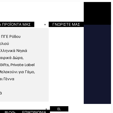
Α ΠΡΟΪΟΝΤΑ ΜΑΣ
ΓΝΩΡΙΣΤΕ ΜΑΣ
 ΠΓΕ Ρόδου
ελιού
Ελληνικά Νησιά
ταιρικά Δώρα,
fts, Private Label
ελεκούνι για Γάμο,
αι Γέννα
ά
EL
BLOG
ΕΠΙΚΟΙΝΩΝΙΑ