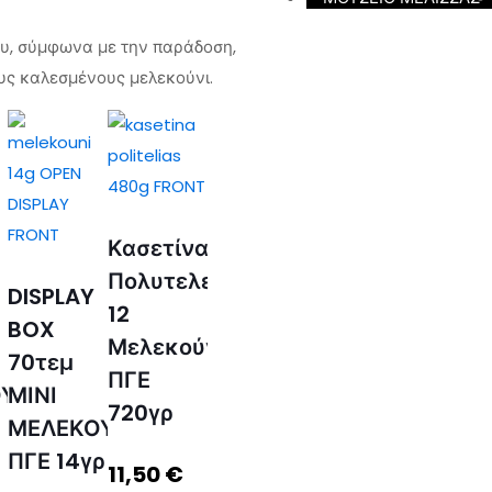
ου, σύμφωνα με την παράδοση,
υς καλεσμένους μελεκούνι.
Κασετίνα
Πολυτελείας
DISPLAY
12
BOX
Μελεκούνια
70τεμ
ΠΓΕ
ΥΝΙ
ΜΙΝΙ
720γρ
ΜΕΛΕΚΟΥΝΙ
ΠΓΕ 14γρ
11,50
€