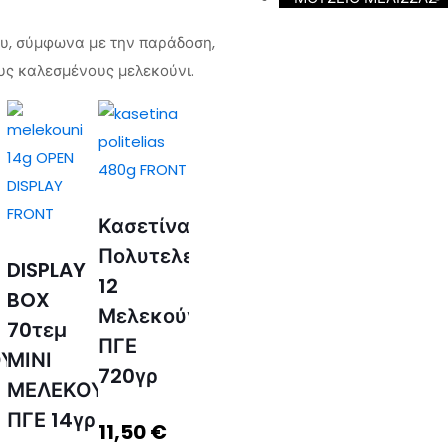
ου, σύμφωνα με την παράδοση,
υς καλεσμένους μελεκούνι.
Κασετίνα
Πολυτελείας
DISPLAY
12
BOX
Μελεκούνια
70τεμ
ΠΓΕ
ΥΝΙ
ΜΙΝΙ
720γρ
ΜΕΛΕΚΟΥΝΙ
ΠΓΕ 14γρ
11,50
€