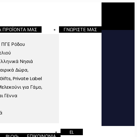
Α ΠΡΟΪΟΝΤΑ ΜΑΣ
ΓΝΩΡΙΣΤΕ ΜΑΣ
 ΠΓΕ Ρόδου
ελιού
Ελληνικά Νησιά
ταιρικά Δώρα,
fts, Private Label
ελεκούνι για Γάμο,
αι Γέννα
ά
EL
BLOG
ΕΠΙΚΟΙΝΩΝΙΑ