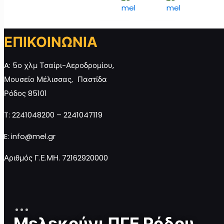
Προσθήκη
Προσθήκη
Προσθ
στο
στο
στο
καλάθι
καλάθι
καλάθι
ΕΠΙΚΟΙΝΩΝΙΑ
A: 5ο χλμ Τσαίρι-Αεροδρομίου,
Μελεκούνι
Μελεκούνι
Μουσείο Μέλισσας, Παστίδα
ΠΓΕ σε
ΠΓΕ σε
Ρόδος 85101
κασετίνα
κασετίνα
3x30g
3x60g
T: 2241048200 – 2241047119
ποσότητα
ποσότητα
E: info@mel.gr
Αριθμός Γ.Ε.ΜΗ. 72162920000
Προσθήκη
Προσθήκη
στο
στο
καλάθι
καλάθι
Μελεκούνι ΠΓΕ Ρόδου