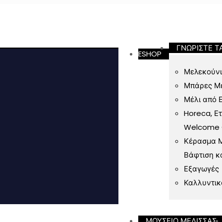
ν 49 Ευρώ
ΓΝΩΡΙΣΤΕ Τ
ESHOP
Μελεκούνι
Μπάρες Μ
Μέλι από 
Horeca, Ε
Welcome Gi
Κέρασμα Μ
Βάφτιση κ
Εξαγωγές
Καλλυντικ
ΜΟΥΣΕΙΟ ΜΕΛΙΣΣΑΣ