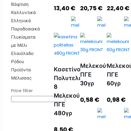
Βάφτιση
13,40
€
20,75
€
22,40
€
Καλλυντικά
Ελληνικά
Παραδοσιακά
Γλυκίσματα
με Μέλι
Ελαιόλαδο
Ρόδου
Μελεκούνι
Μελεκο
DISPLAY
DISPLAY
DISPLAY
Κασετίνα
Προϊόντα
BOX
BOX
BOX
ΠΓΕ
ΠΓΕ
Πολυτελείας
Μέλισσας
24 τεμ
24 τεμ.
24 τεμ.
30γρ
60γρ
8
ΜΕΛΕΚΟΥΝΙ
ΜΕΛΕΚΟΥΝΙ
ΜΕΛΕΚΟ
Price filter
Μελεκούνια
ΠΓΕ
ΠΓΕ
ΠΓΕ
0,58
€
0,98
€
ΠΓΕ
30γρ
45γρ
60γρ
480γρ
ποσότητα
ποσότητα
ποσότητ
8,50
€