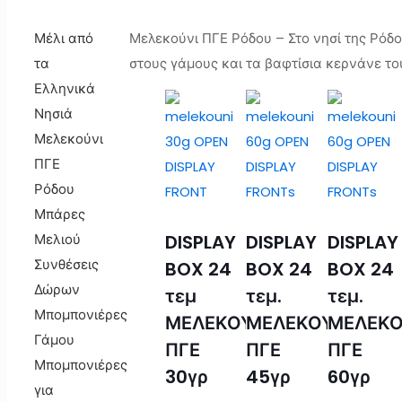
Μέλι από
Μελεκούνι ΠΓΕ Ρόδου – Στο νησί της Ρόδ
τα
στους γάμους και τα βαφτίσια κερνάνε το
Ελληνικά
Νησιά
Μελεκούνι
ΠΓΕ
Ρόδου
Μπάρες
DISPLAY
DISPLAY
DISPLAY
Μελιού
Συνθέσεις
BOX 24
BOX 24
BOX 24
Δώρων
τεμ
τεμ.
τεμ.
Μπομπονιέρες
ΜΕΛΕΚΟΥΝΙ
ΜΕΛΕΚΟΥΝΙ
ΜΕΛΕΚΟ
Γάμου
ΠΓΕ
ΠΓΕ
ΠΓΕ
Μπομπονιέρες
30γρ
45γρ
60γρ
για