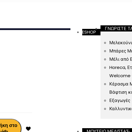
ν 49 Ευρώ
ΓΝΩΡΙΣΤΕ Τ
ESHOP
Μελεκούνι
Μπάρες Μ
Μέλι από 
Horeca, Ε
Welcome Gi
Κέρασμα Μ
Βάφτιση κ
Εξαγωγές
Καλλυντικ
ήκη στο
ΜΟΥΣΕΙΟ ΜΕΛΙΣΣΑΣ
λάθι