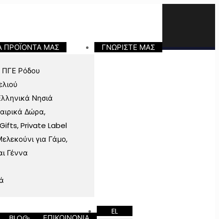
Α ΠΡΟΪΟΝΤΑ ΜΑΣ
ΓΝΩΡΙΣΤΕ ΜΑΣ
 ΠΓΕ Ρόδου
ελιού
Ελληνικά Νησιά
ταιρικά Δώρα,
fts, Private Label
ελεκούνι για Γάμο,
αι Γέννα
ά
EL
BLOG
ΕΠΙΚΟΙΝΩΝΙΑ