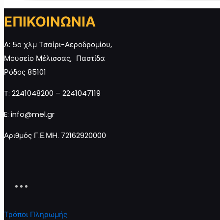
ΕΠΙΚΟΙΝΩΝΙΑ
DISPLAY BOX 24 τεμ ΜΕΛΕΚΟΥΝΙ
Μελεκούνι ΠΓ
ΠΓΕ 30γρ ποσότητα
φάκελο 280γρ
A: 5ο χλμ Τσαίρι-Αεροδρομίου,
Μουσείο Μέλισσας, Παστίδα
Ρόδος 85101
Προσθήκη στο καλάθι
Προσθή
T: 2241048200 – 2241047119
E: info@mel.gr
Αριθμός Γ.Ε.ΜΗ. 72162920000
Τρόποι Πληρωμής