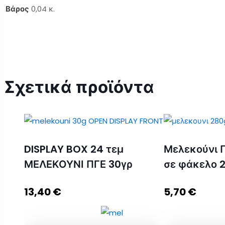
Βάρος
0,04 κ.
Σχετικά προϊόντα
DISPLAY BOX 24 τεμ
Μελεκούνι Π
ΜΕΛΕΚΟΥΝΙ ΠΓΕ 30γρ
σε φάκελο 
13,40
€
5,70
€