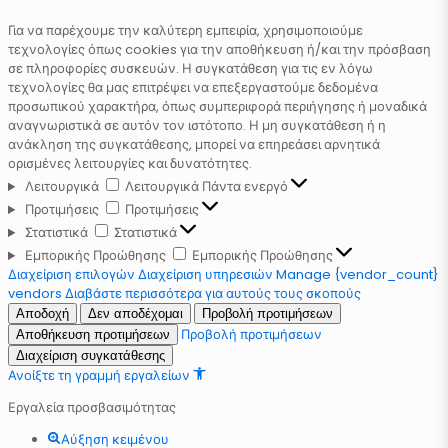
Για να παρέχουμε την καλύτερη εμπειρία, χρησιμοποιούμε
τεχνολογίες όπως cookies για την αποθήκευση ή/και την πρόσβαση
σε πληροφορίες συσκευών. Η συγκατάθεση για τις εν λόγω
τεχνολογίες θα μας επιτρέψει να επεξεργαστούμε δεδομένα
προσωπικού χαρακτήρα, όπως συμπεριφορά περιήγησης ή μοναδικά
αναγνωριστικά σε αυτόν τον ιστότοπο. Η μη συγκατάθεση ή η
ανάκληση της συγκατάθεσης, μπορεί να επηρεάσει αρνητικά
ορισμένες λειτουργίες και δυνατότητες.
Λειτουργικά
Λειτουργικά
Πάντα ενεργό
Προτιμήσεις
Προτιμήσεις
Στατιστικά
Στατιστικά
Εμπορικής Προώθησης
Εμπορικής Προώθησης
Διαχείριση επιλογών
Διαχείριση υπηρεσιών
Manage {vendor_count}
vendors
Διαβάστε περισσότερα για αυτούς τους σκοπούς
Αποδοχή
Δεν αποδέχομαι
Προβολή προτιμήσεων
Προβολή προτιμήσεων
Αποθήκευση προτιμήσεων
Διαχείριση συγκατάθεσης
Ανοίξτε τη γραμμή εργαλείων
Εργαλεία προσβασιμότητας
Αύξηση κειμένου