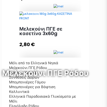
Μελεκούνι ΠΓΕ σε κασετίνα 3x30g
ποσότητα
Μελεκούνι ΠΓΕ σε
κασετίνα 3x60g
2,80
€
Προσθήκη στο καλάθι
Μέλι από τα Ελληνικά Νησιά
Μελεκούνι ΠΓΕ Ρόδου
Μελεκούνι ΠΓΕ σε κασετίνα 3x60g
Μελεκούνι ΠΓΕ Ρόδου
Μπάρες Μελιού
ποσότητα
Συνθέσεις Δώρων
Μπομπονιέρες Γάμου
Μπομπονιέρες για Βάφτιση
Καλλυντικά
Προσθήκη στο καλάθι
Ελληνικά Παραδοσιακά Γλυκίσματα με
Μέλι
Ελαιόλαδο Ρόδου