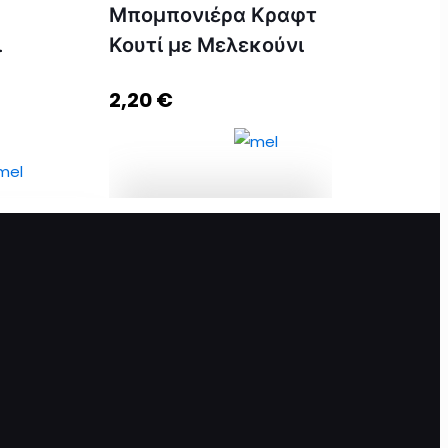
Μπομπονιέρα Κραφτ
ι
Κουτί με Μελεκούνι
2,20
€
Μπομπονιέρα Κραφτ
Κουτί με Μελεκούνι
λεκούνι &
ποσότητα
 ποσότητα
Προσθήκη στο
καλάθι
καλάθι