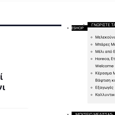
ν 49 Ευρώ
ΓΝΩΡΙΣΤΕ Τ
ESHOP
Μελεκούνι
Μπάρες Μ
Μέλι από 
Horeca, Ε
Welcome Gi
Κέρασμα Μ
ί
Βάφτιση κ
νι
Εξαγωγές
Καλλυντικ
ΜΟΥΣΕΙΟ ΜΕΛΙΣΣΑΣ