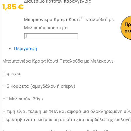
Διαθέσιμο κατόπιν παραγγελίας
1,85
€
Μπομπονιέρα Κραφτ Κουτί "Πεταλούδα" με
Πρ
Μελεκούνι ποσότητα
στ
Περιγραφή
Μπομπονιέρα Κραφτ Κουτί Πεταλούδα με Μελεκούνι
Περιέχει:
– 5 Κουφέτα (αμυγδάλου ή crispy)
– 1 Μελεκούνι 30γρ
Η τιμή είναι τελική με ΦΠΑ και αφορά μια ολοκληρωμένη σύ
Περιλαμβάνεται εκτύπωση ετικέτας και κορδέλα της επιλογή