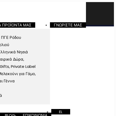
Α ΠΡΟΪΟΝΤΑ ΜΑΣ
ΓΝΩΡΙΣΤΕ ΜΑΣ
 ΠΓΕ Ρόδου
ελιού
Ελληνικά Νησιά
ταιρικά Δώρα,
fts, Private Label
ελεκούνι για Γάμο,
αι Γέννα
ά
EL
BLOG
ΕΠΙΚΟΙΝΩΝΙΑ