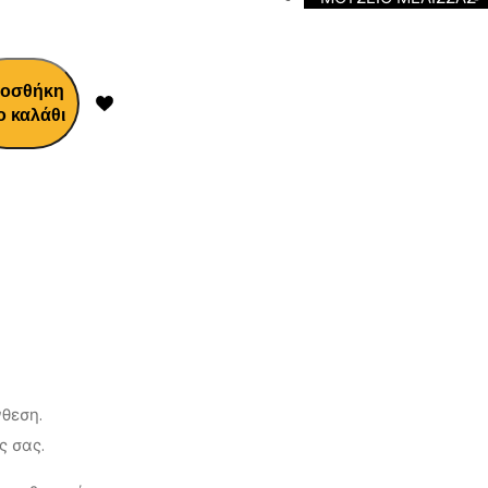
οσθήκη
ο καλάθι
νθεση.
ς σας.