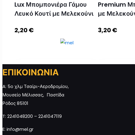
Lux Μπομπονιέρα Γάμου
Premium Μπ
Λευκό Κουτί με Μελεκούνι
με Μελεκούν
2,20
€
3,20
€
ΕΠΙΚΟΙΝΩΝΙΑ
A: 5ο χλμ Τσαίρι-Αεροδρομίου,
Lux Μπομπονιέρα Γάμου Λευκό
Premium Μπομ
Μουσείο Μέλισσας, Παστίδα
Κουτί με Μελεκούνι ποσότητα
Μελεκούνι Και
Ρόδος 85101
T: 2241048200 – 2241047119
Προσθήκη στο καλάθι
Π
E: info@mel.gr