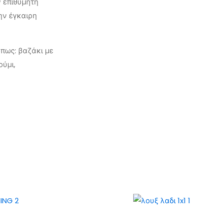
ν επιθυμητή
ην έγκαιρη
πως: βαζάκι με
ούμι,
α