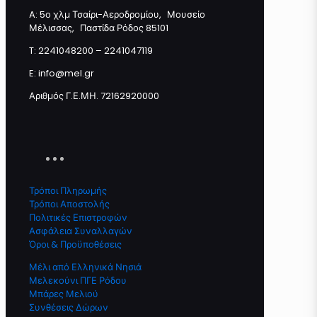
A: 5ο χλμ Τσαίρι-Αεροδρομίου, Μουσείο
Μέλισσας, Παστίδα Ρόδος 85101
Προσθήκη στο καλάθι
T: 2241048200 – 2241047119
E: info@mel.gr
Αριθμός Γ.Ε.ΜΗ. 72162920000
Τρόποι Πληρωμής
Τρόποι Αποστολής
Πολιτικές Επιστροφών
Ασφάλεια Συναλλαγών
Όροι & Προϋποθέσεις
Μέλι από Ελληνικά Νησιά
Μελεκούνι ΠΓΕ Ρόδου
Μπάρες Μελιού
Συνθέσεις Δώρων