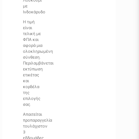
Λουκούμι
με
Ινδοκάρυδο
Η τιμή
είναι
τελική με
ΦΠΑ και
αφορά μια
ολοκληρωμένη
σύνθεση.
Περιλαμβάνεται
εκτύπωση
ετικέτας
και
κορδέλα
της
επιλογής
σας.
Απαιτείται
προπαραγγελία
τουλάχιστον
3
εβδομάδες