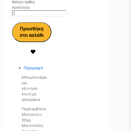
Καλώς ήρθες
ποσότητα
Προσθήκη
στο καλάθι
Περιγραφή
Μπομπονιέρα
για
γέννηση
κουτί με
αστεράκια
Περιλαμβάνει
Μελεκούνι
30γρ,
Μαντολάτο,