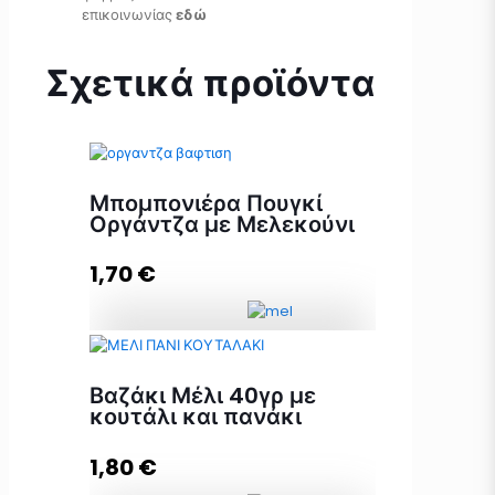
επικοινωνίας
εδώ
Σχετικά προϊόντα
Μπομπονιέρα Πουγκί
Οργάντζα με Μελεκούνι
1,70
€
Μπομπονιέρα Πουγκί Οργάντζα με
Μελεκούνι ποσότητα
Βαζάκι Μέλι 40γρ με
κουτάλι και πανάκι
1,80
€
Προσθήκη στο καλάθι