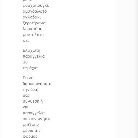
μοσχοπούγκι,
αμυγδαλωτό
αχλαδάκι,
ξεροτήγανα,
λουκούμι,
μαντολάτο
κ.α.
Ελάχιστη
παραγγελία
30
τεμάχια.
Για να
δημιουργήσετε
την δική
σας
σύνθεση ή
για
παραγγελία
επικοινωνήστε
μαζί μας
μέσω της
φόρμας