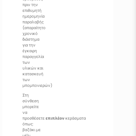
πριν την
επιθυμητή
ημερομηνία
παραλαβής
(απαραίτητο
χρονικό
διάστημα
για την
έγκαιρη
παραγγελία
των
υλικών και
κατασκευή
των
μπομπονιερών)
Στη
σύνθεση
μπορείτε
να
προσθέσετε
επιπλέον
κεράσματα
όπως:
βαζάκι με
μέλι,