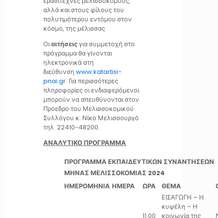
ερασιτέχνες μελισσοκόμους,
αλλά και στους φίλους του
πολυτιμότερου εντόμου στον
κόσμο, της μέλισσας.
Οι
αιτήσεις
για συμμετοχή στο
πρόγραμμα θα γίνονται
ηλεκτρονικά στη
διεύθυνση
www.katartisi-
pnai.gr
. Για περισσότερες
πληροφορίες οι ενδιαφερόμενοι
μπορούν να απευθύνονται στον
Πρόεδρο του Μελισσοκομικού
Συλλόγου κ. Νίκο Μελισσουργό
τηλ. 22410-48200.
ΑΝΑΛΥΤΙΚΟ ΠΡΟΓΡΑΜΜΑ
ΠΡΟΓΡΑΜΜΑ ΕΚΠΑΙΔΕΥΤΙΚΩΝ ΣΥΝΑΝΤΗΣΕΩΝ
ΜΗΝΑΣ ΜΕΛΙΣΣΟΚΟΜΙΑΣ 2024
ΗΜΕΡΟΜΗΝΙΑ
ΗΜΕΡΑ
ΩΡΑ
ΘΕΜΑ
ΕΙΣΑΓΩΓΗ – Η
κυψέλη – Η
11.00
κοινωνία της