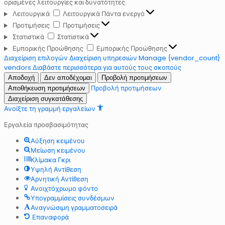
ορισμένες λειτουργίες και δυνατότητες.
Λειτουργικά
Λειτουργικά
Πάντα ενεργό
Προτιμήσεις
Προτιμήσεις
Στατιστικά
Στατιστικά
Εμπορικής Προώθησης
Εμπορικής Προώθησης
Διαχείριση επιλογών
Διαχείριση υπηρεσιών
Manage {vendor_count}
vendors
Διαβάστε περισσότερα για αυτούς τους σκοπούς
Αποδοχή
Δεν αποδέχομαι
Προβολή προτιμήσεων
Προβολή προτιμήσεων
Αποθήκευση προτιμήσεων
Διαχείριση συγκατάθεσης
Ανοίξτε τη γραμμή εργαλείων
Εργαλεία προσβασιμότητας
Αύξηση κειμένου
Μείωση κειμένου
Κλίμακα Γκρι
Υψηλή Αντίθεση
Αρνητική Αντίθεση
Ανοιχτόχρωμο φόντο
Υπογραμμίσεις συνδέσμων
Αναγνώσιμη γραμματοσειρά
Επαναφορά