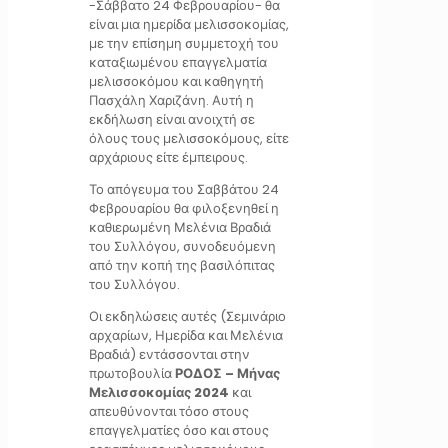
-Σάββατο 24 Φεβρουαρίου- θα
είναι μια ημερίδα μελισσοκομίας,
με την επίσημη συμμετοχή του
καταξιωμένου επαγγελματία
μελισσοκόμου και καθηγητή
Πασχάλη Χαριζάνη. Αυτή η
εκδήλωση είναι ανοιχτή σε
όλους τους μελισσοκόμους, είτε
αρχάριους είτε έμπειρους.
Το απόγευμα του Σαββάτου 24
Φεβρουαρίου θα φιλοξενηθεί η
καθιερωμένη Μελένια Βραδιά
του Συλλόγου, συνοδευόμενη
από την κοπή της βασιλόπιτας
του Συλλόγου.
Οι εκδηλώσεις αυτές (Σεμινάριο
αρχαρίων, Ημερίδα και Μελένια
Βραδιά) εντάσσονται στην
πρωτοβουλία
ΡΟΔΟΣ – Μήνας
Μελισσοκομίας 2024
και
απευθύνονται τόσο στους
επαγγελματίες όσο και στους