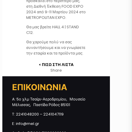
προσκαλεί στο περίπτερο μας,
στη Διεθνή Έκθεση FOOD EXPO
2024 από 9-11 Μαρτίου 2024 στο
METROPOLITAN EXPO.
Θα μας βρείτε HALL 4 | STAND
C12.
Θα χαρούμε πολύ να σας
συναντήσουμε και να γνωρίσετε
την εταιρία και τα προϊόντα μας.
< ΠΙΣΩ ΣΤΗ ΛΙΣΤΑ
Share
ΕΠΙΚΟΙΝΩΝΙΑ
A: 5ο χλμ Τσαίρι-Αεροδρομίου, Μουσείο
Μέλισσας, Παστίδα Ρόδος 85101
T: 2241048200 – 2241047119
E: info@mel.gr