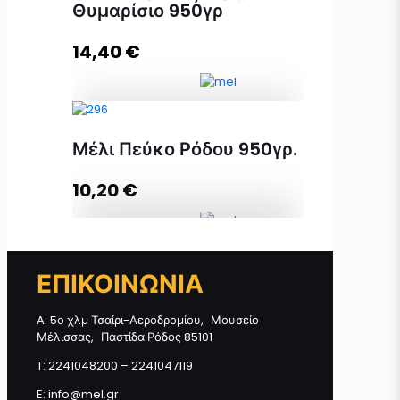
Θυμαρίσιο 950γρ
14,40
€
Προσθήκη στο καλάθι
ΘΑΥΜΑ ΘΕΩΝ, Μέλι Θυμαρίσιο
Μέλι Πεύκο Ρόδου 950γρ.
950γρ ποσότητα
10,20
€
Προσθήκη στο καλάθι
Μέλι Πεύκο Ρόδου 950γρ.
ποσότητα
ΕΠΙΚΟΙΝΩΝΙΑ
A: 5ο χλμ Τσαίρι-Αεροδρομίου, Μουσείο
Προσθήκη στο καλάθι
Μέλισσας, Παστίδα Ρόδος 85101
T: 2241048200 – 2241047119
E: info@mel.gr