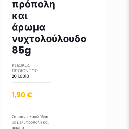
πρόπολη
και
άρωμα
νυχτολούλουδο
85g
ΚΩΔΙΚΟΣ
ΠΡΟΪΟΝΤΟΣ:
20.1.0010
1,90
€
Σαπούνι ελαιολάδου
με μέλι, πρόπολη και
άρωμα