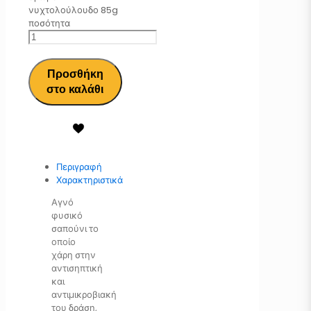
νυχτολούλουδο 85g
ποσότητα
Προσθήκη
στο καλάθι
Περιγραφή
Χαρακτηριστικά
Αγνό
φυσικό
σαπούνι το
οποίο
χάρη στην
αντισηπτική
και
αντιμικροβιακή
του δράση,