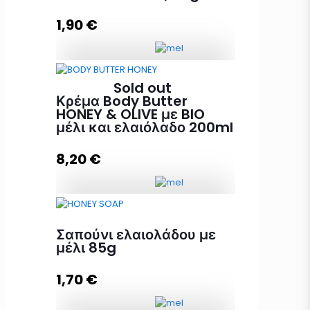
1,90
€
Σαπούνι ελαιολάδου με μέλι,
Sold out
άργκαν και κουκούτσι ελιάς 85g
Κρέμα Body Butter
ποσότητα
HONEY & OLIVE με BIO
μέλι και ελαιόλαδο 200ml
8,20
€
Προσθήκη στο καλάθι
Κρέμα Body Butter HONEY & OLIVE
με BIO μέλι και ελαιόλαδο 200ml
Σαπούνι ελαιολάδου με
ποσότητα
μέλι 85g
1,70
€
Διαβάστε περισσότερα