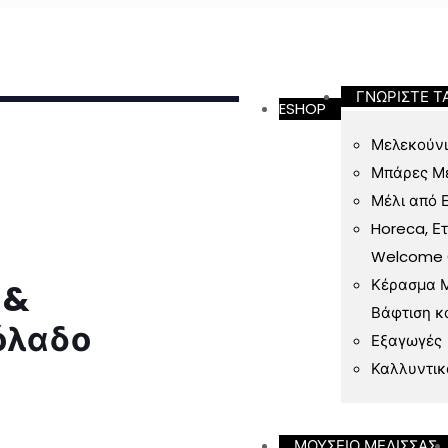
ν 49 Ευρώ
ΓΝΩΡΙΣΤΕ Τ
ESHOP
Μελεκούνι
Μπάρες Μ
Μέλι από 
Horeca, Ε
Welcome Gi
Κέρασμα Μ
 &
Βάφτιση κ
ιόλαδο
Εξαγωγές
Καλλυντικ
ΜΟΥΣΕΙΟ ΜΕΛΙΣΣΑΣ