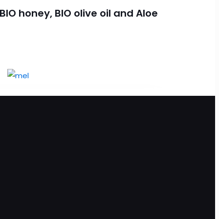
IO honey, BIO olive oil and Aloe
Προσθήκη στο καλάθι
 BIO olive oil and Aloe vera 200ml
περισσότερα