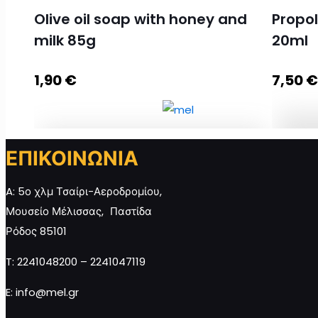
Olive oil soap with honey and
Propol
milk 85g
20ml
Προσθήκη στο καλάθι
1,90
€
7,50
ΕΠΙΚΟΙΝΩΝΙΑ
Propol
Olive oil soap with honey and milk 85g
20ml 
ποσότητα
A: 5ο χλμ Τσαίρι-Αεροδρομίου,
Μουσείο Μέλισσας, Παστίδα
Ρόδος 85101
Προ
Προσθήκη στο καλάθι
T: 2241048200 – 2241047119
E: info@mel.gr