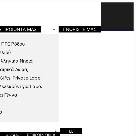
Α ΠΡΟΪΟΝΤΑ ΜΑΣ
ΓΝΩΡΙΣΤΕ ΜΑΣ
 ΠΓΕ Ρόδου
ελιού
Ελληνικά Νησιά
ταιρικά Δώρα,
fts, Private Label
ελεκούνι για Γάμο,
αι Γέννα
ά
EL
BLOG
ΕΠΙΚΟΙΝΩΝΙΑ