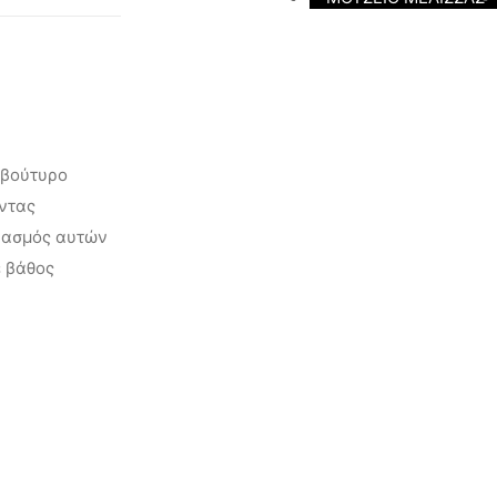
ι βούτυρο
ντας
δυασμός αυτών
ε βάθος