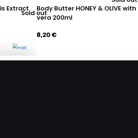
is Extract
Body Butter HONEY & OLIVE with B
Sold out
vera 200ml
Προσθήκη στο
καλάθι
Προσθήκη στο καλάθι
€
8,20
€
is Extract
ποσότητα
Body Butter HONEY & OLIVE with BIO honey,
ποσότητα
σθήκη στο
καλάθι
Διαβάστε 