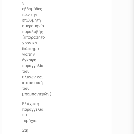
3
εβδομάδες
πριν την
επιθυμητή
ημερομηνία
παραλαβής
(απαραίτητο
χρονικό
διάστημα
για την
έγκαιρη
παραγγελία
των
υλικών και
κατασκευή
των
μπομπονιερών)
Ελάχιστη
παραγγελία
30
τεμάχια.
Στη