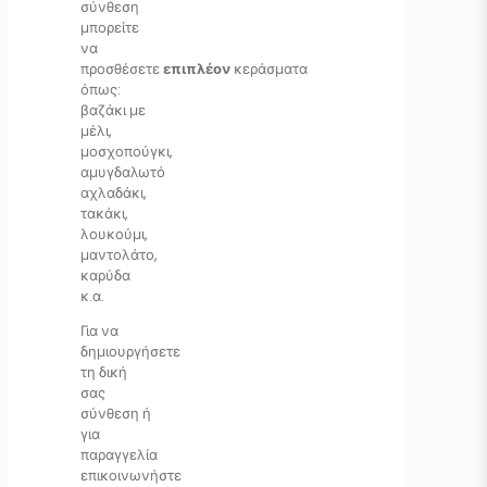
σύνθεση
μπορείτε
να
προσθέσετε
επιπλέον
κεράσματα
όπως:
βαζάκι με
μέλι,
μοσχοπούγκι,
αμυγδαλωτό
αχλαδάκι,
τακάκι,
λουκούμι,
μαντολάτο,
καρύδα
κ.α.
Για να
δημιουργήσετε
τη δική
σας
σύνθεση ή
για
παραγγελία
επικοινωνήστε