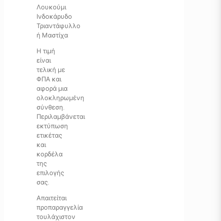
Λουκούμι
Ινδοκάρυδο
Τριαντάφυλλο
ή Μαστίχα
Η τιμή
είναι
τελική με
ΦΠΑ και
αφορά μια
ολοκληρωμένη
σύνθεση.
Περιλαμβάνεται
εκτύπωση
ετικέτας
και
κορδέλα
της
επιλογής
σας.
Απαιτείται
προπαραγγελία
τουλάχιστον