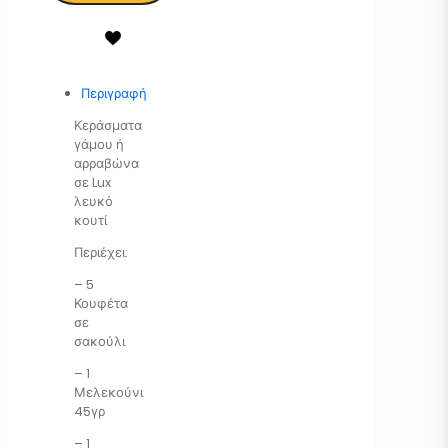
Περιγραφή
Κεράσματα
γάμου ή
αρραβώνα
σε Lux
λευκό
κουτί
Περιέχει:
– 5
Κουφέτα
σε
σακούλι
– 1
Μελεκούνι
45γρ
– 1