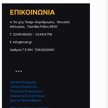
Μπομπονιέρα Λευκό Κουτί
ΕΠΙΚΟΙΝΩΝΙΑ
"Πεταλούδα" με Μελεκούνι
ποσότητα
A: 5ο χλμ Τσαίρι-Αεροδρομίου, Μουσείο
Μέλισσας, Παστίδα Ρόδος 85101
T: 2241048200 – 2241047119
Προσθήκη στο καλάθι
E: info@mel.gr
Αριθμός Γ.Ε.ΜΗ. 72162920000
Τρόποι Πληρωμής
Τρόποι Αποστολής
Πολιτικές Επιστροφών
Ασφάλεια Συναλλαγών
Όροι & Προϋποθέσεις