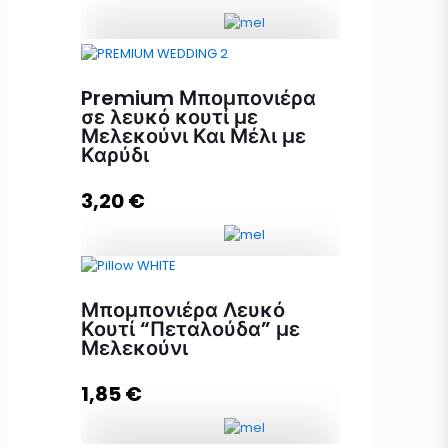
Βαζάκι Μέλι 40γρ με κουτάλι και
πανάκι ποσότητα
Premium Μπομπονιέρα
σε λευκό κουτί με
Μελεκούνι Και Μέλι με
Καρύδι
Προσθήκη στο καλάθι
3,20
€
Premium Μπομπονιέρα σε λευκό
Μπομπονιέρα Λευκό
κουτί με Μελεκούνι Και Μέλι με
Κουτί “Πεταλούδα” με
Καρύδι ποσότητα
Μελεκούνι
1,85
€
Προσθήκη στο καλάθι