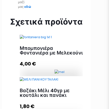
μαζί
μας
εδώ
Σχετικά προϊόντα
Μπομπονιέρα
Φοντανιέρα με Μελεκούνι
4,00
€
Μπομπονιέρα Φοντανιέρα με
Μελεκούνι ποσότητα
Βαζάκι Μέλι 40γρ με
κουτάλι και πανάκι
1,80
€
Προσθήκη στο καλάθι