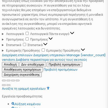
τεχνολογίες όπως cookies για την αποθήκευση ή/και την πρόσβαση
σε πληροφορίες συσκευών. Η συγκατάθεση για τις εν λόγω
τεχνολογίες θα μας επιτρέψει να επεξεργαστούμε δεδομένα
προσωπικού χαρακτήρα, όπως συμπεριφορά περιήγησης ή μοναδικά
αναγνωριστικά σε αυτόν τον ιστότοπο. Η μη συγκατάθεση ή η
ανάκληση της συγκατάθεσης, μπορεί να επηρεάσει αρνητικά
ορισμένες λειτουργίες και δυνατότητες.
Λειτουργικά
Λειτουργικά
Πάντα ενεργό
Προτιμήσεις
Προτιμήσεις
Στατιστικά
Στατιστικά
Εμπορικής Προώθησης
Εμπορικής Προώθησης
Διαχείριση επιλογών
Διαχείριση υπηρεσιών
Manage {vendor_count}
vendors
Διαβάστε περισσότερα για αυτούς τους σκοπούς
Αποδοχή
Δεν αποδέχομαι
Προβολή προτιμήσεων
Προβολή προτιμήσεων
Αποθήκευση προτιμήσεων
Διαχείριση συγκατάθεσης
Ανοίξτε τη γραμμή εργαλείων
Εργαλεία προσβασιμότητας
Αύξηση κειμένου