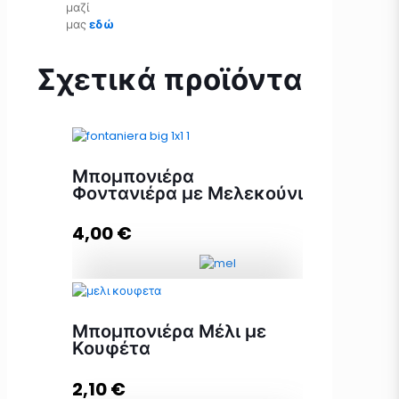
μαζί
μας
εδώ
Σχετικά προϊόντα
Μπομπονιέρα
Φοντανιέρα με Μελεκούνι
4,00
€
Μπομπονιέρα Φοντανιέρα με
Μελεκούνι ποσότητα
Μπομπονιέρα Μέλι με
Κουφέτα
2,10
€
Προσθήκη στο καλάθι