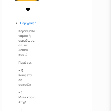
Περιγραφή
Κεράσματα
γάμου ή
αρραβώνα
σε Lux
λευκό
κουτί
Περιέχει:
– 5
Κουφέτα
σε
σακούλι
– 1
Μελεκούνι
45γρ
– 1