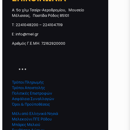
A: 5ο χλμ Τσαίρι-Αεροδρομίου, Μουσείο
Μέλισσας, Παστίδα Ρόδος 85101
Προσθήκη στο καλάθι
T: 2241048200 – 2241047119
E: info@mel.gr
Αριθμός Γ.Ε.ΜΗ. 72162920000
Τρόποι Πληρωμής
Τρόποι Αποστολής
Πολιτικές Επιστροφών
Ασφάλεια Συναλλαγών
Όροι & Προϋποθέσεις
Μέλι από Ελληνικά Νησιά
Μελεκούνι ΠΓΕ Ρόδου
Μπάρες Μελιού