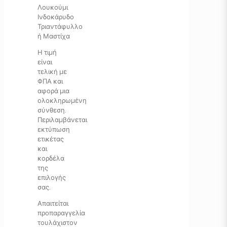
Λουκούμι
Ινδοκάρυδο
Τριαντάφυλλο
ή Μαστίχα
Η τιμή
είναι
τελική με
ΦΠΑ και
αφορά μια
ολοκληρωμένη
σύνθεση.
Περιλαμβάνεται
εκτύπωση
ετικέτας
και
κορδέλα
της
επιλογής
σας.
Απαιτείται
προπαραγγελία
τουλάχιστον