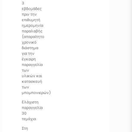
3
εβδομάδες
πριν την
επιθυμητή
ημερομηνία
παραλαβής
(απαραίτητο
χρονικό
διάστημα
για την
έγκαιρη
παραγγελία
των
υλικών και
κατασκευή
των
μπομπονιερών)
Ελάχιστη
παραγγελία
30
τεμάχια.
Στη