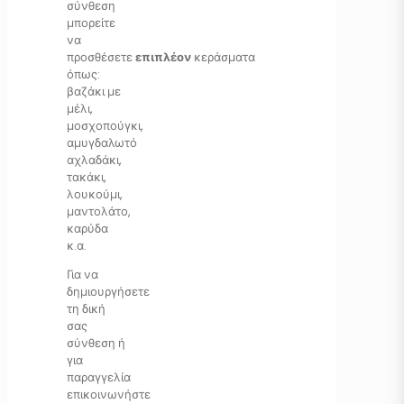
σύνθεση
μπορείτε
να
προσθέσετε
επιπλέον
κεράσματα
όπως:
βαζάκι με
μέλι,
μοσχοπούγκι,
αμυγδαλωτό
αχλαδάκι,
τακάκι,
λουκούμι,
μαντολάτο,
καρύδα
κ.α.
Για να
δημιουργήσετε
τη δική
σας
σύνθεση ή
για
παραγγελία
επικοινωνήστε