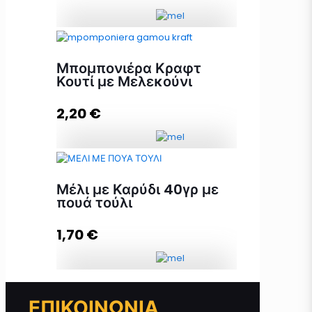
Μπομπονιέρα Μέλι με Κουφέτα
ποσότητα
Μπομπονιέρα Κραφτ
Κουτί με Μελεκούνι
2,20
€
Προσθήκη στο καλάθι
Μπομπονιέρα Κραφτ Κουτί με
Μελεκούνι ποσότητα
Μέλι με Καρύδι 40γρ με
πουά τούλι
1,70
€
Προσθήκη στο καλάθι
Μέλι με Καρύδι 40γρ με πουά τούλι
ΕΠΙΚΟΙΝΩΝΙΑ
ποσότητα