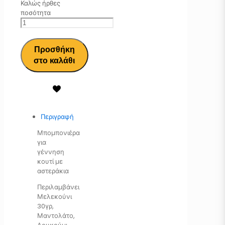
Καλώς ήρθες
ποσότητα
Προσθήκη
στο καλάθι
Περιγραφή
Μπομπονιέρα
για
γέννηση
κουτί με
αστεράκια
Περιλαμβάνει
Μελεκούνι
30γρ,
Μαντολάτο,