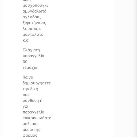
μοσχοπούγκι,
αμυγδαλωτό
αχλαδάκι,
ξεροτήγανα,
λουκούμι,
μαντολάτο
κ.α.
Ελάχιστη
παραγγελία
30
τεμάχια.
Για να
δημιουργήσετε
την δική
σας
σύνθεση ή
για
παραγγελία
επικοινωνήστε
μαζί μας
μέσω της
φόρμας