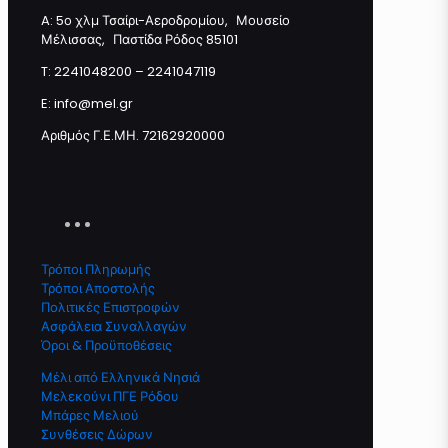
A: 5ο χλμ Τσαίρι-Αεροδρομίου, Μουσείο
Μέλισσας, Παστίδα Ρόδος 85101
Προσθήκη στο καλάθι
T: 2241048200 – 2241047119
E: info@mel.gr
Αριθμός Γ.Ε.ΜΗ. 72162920000
Τρόποι Πληρωμής
Τρόποι Αποστολής
Πολιτικές Επιστροφών
Ασφάλεια Συναλλαγών
Όροι & Προϋποθέσεις
Μέλι από Ελληνικά Νησιά
Μελεκούνι ΠΓΕ Ρόδου
Μπάρες Μελιού
Συνθέσεις Δώρων