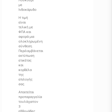
Λουκούμι
με
Ινδοκάρυδο
Η τιμή
είναι
τελική με
ΦΠΑ και
αφορά μια
ολοκληρωμένη
σύνθεση.
Περιλαμβάνεται
εκτύπωση
ετικέτας
και
κορδέλα
της
επιλογής
σας.
Απαιτείται
προπαραγγελία
τουλάχιστον
3
εβδομάδες