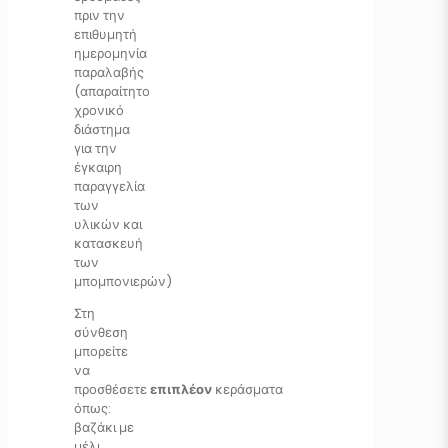
πριν την
επιθυμητή
ημερομηνία
παραλαβής
(απαραίτητο
χρονικό
διάστημα
για την
έγκαιρη
παραγγελία
των
υλικών και
κατασκευή
των
μπομπονιερών)
Στη
σύνθεση
μπορείτε
να
προσθέσετε
επιπλέον
κεράσματα
όπως:
βαζάκι με
μέλι,