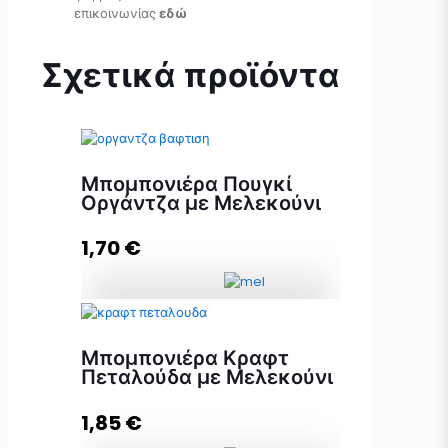
επικοινωνίας
εδώ
Σχετικά προϊόντα
Μπομπονιέρα Πουγκί
Οργάντζα με Μελεκούνι
1,70
€
Μπομπονιέρα Πουγκί Οργάντζα με
Μελεκούνι ποσότητα
Μπομπονιέρα Κραφτ
Πεταλούδα με Μελεκούνι
1,85
€
Προσθήκη στο καλάθι