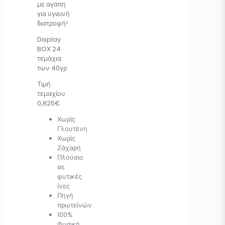
με αγάπη
για υγιεινή
διατροφή!
Display
BOX 24
τεμάχια
των 40γρ
Τιμή
τεμαχίου
0,825€
Χωρίς
Γλουτένη
Χωρίς
Ζάχαρη
Πλούσιο
σε
φυτικές
ίνες
Πηγή
πρωτεϊνών
100%
Φυσική