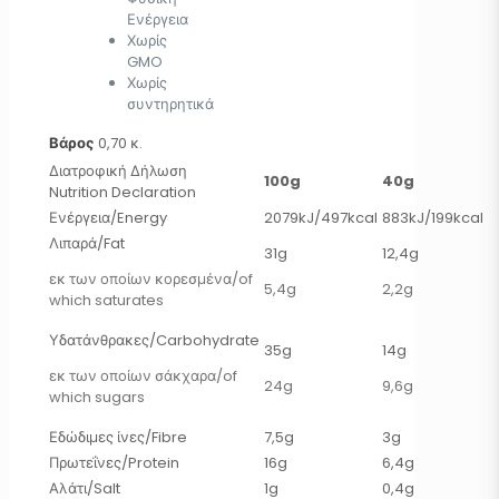
Ενέργεια
Χωρίς
GMO
Χωρίς
συντηρητικά
Βάρος
0,70 κ.
Διατροφική Δήλωση
100g
40g
Nutrition Declaration
Ενέργεια/Energy
2079kJ/497kcal
883kJ/199kcal
Λιπαρά/Fat
31g
12,4g
εκ των οποίων κορεσμένα/of
5,4g
2,2g
which saturates
Υδατάνθρακες/Carbohydrate
35g
14g
εκ των οποίων σάκχαρα/of
24g
9,6g
which sugars
Εδώδιμες ίνες/Fibre
7,5g
3g
Πρωτεΐνες/Protein
16g
6,4g
Αλάτι/Salt
1g
0,4g