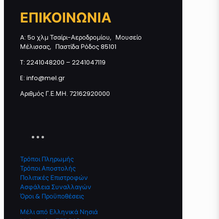
Μπάρα Μελιού ΜΑΥΡΗ ΣΟΚΟΛΑΤΑ
ΕΠΙΚΟΙΝΩΝΙΑ
40γρ ποσότητα
A: 5ο χλμ Τσαίρι-Αεροδρομίου, Μουσείο
Μέλισσας, Παστίδα Ρόδος 85101
Προσθήκη στο καλάθι
T: 2241048200 – 2241047119
E: info@mel.gr
Αριθμός Γ.Ε.ΜΗ. 72162920000
Τρόποι Πληρωμής
Τρόποι Αποστολής
Πολιτικές Επιστροφών
Ασφάλεια Συναλλαγών
Όροι & Προϋποθέσεις
Μέλι από Ελληνικά Νησιά