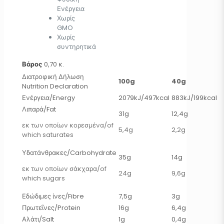
Ενέργεια
Χωρίς
GMO
Χωρίς
συντηρητικά
Βάρος
0,70 κ.
Διατροφική Δήλωση
100g
40g
Nutrition Declaration
Ενέργεια/Energy
2079kJ/497kcal
883kJ/199kcal
Λιπαρά/Fat
31g
12,4g
εκ των οποίων κορεσμένα/of
5,4g
2,2g
which saturates
Υδατάνθρακες/Carbohydrate
35g
14g
εκ των οποίων σάκχαρα/of
24g
9,6g
which sugars
Εδώδιμες ίνες/Fibre
7,5g
3g
Πρωτεΐνες/Protein
16g
6,4g
Αλάτι/Salt
1g
0,4g