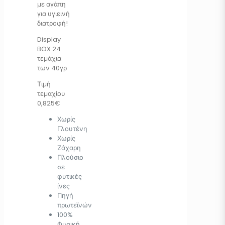
με αγάπη
για υγιεινή
διατροφή!
Display
BOX 24
τεμάχια
των 40γρ
Τιμή
τεμαχίου
0,825€
Χωρίς
Γλουτένη
Χωρίς
Ζάχαρη
Πλούσιο
σε
φυτικές
ίνες
Πηγή
πρωτεϊνών
100%
Φυσική