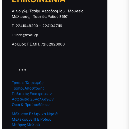
ποσότητα
A: 5ο χλμ Τσαίρι-Αεροδρομίου, Μουσείο
Μέλισσας, Παστίδα Ρόδος 85101
T: 2241048200 – 2241047119
Προσθήκη στο καλάθι
E: info@mel.gr
Αριθμός Γ.Ε.ΜΗ. 72162920000
Τρόποι Πληρωμής
Τρόποι Αποστολής
Πολιτικές Επιστροφών
Ασφάλεια Συναλλαγών
Όροι & Προϋποθέσεις
Μέλι από Ελληνικά Νησιά
Μελεκούνι ΠΓΕ Ρόδου
Μπάρες Μελιού