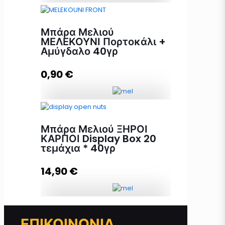
Μπάρα Μελιού ΦΙΣΤΙΚΙ +
ΛΙΝΑΡΟΣΠΟΡΟΣ 40γρ ποσότητα
Μπάρα Μελιού
ΜΕΛΕΚΟΥΝΙ Πορτοκάλι +
Αμύγδαλο 40γρ
Προσθήκη στο καλάθι
0,90
€
Μπάρα Μελιού ΜΕΛΕΚΟΥΝΙ
Πορτοκάλι + Αμύγδαλο 40γρ
Μπάρα Μελιού ΞΗΡΟΙ
ποσότητα
ΚΑΡΠΟΙ Display Box 20
τεμάχια * 40γρ
14,90
€
Προσθήκη στο καλάθι
Μπάρα Μελιού ΞΗΡΟΙ ΚΑΡΠΟΙ
ΕΠΙΚΟΙΝΩΝΙΑ
Display Box 20 τεμάχια * 40γρ