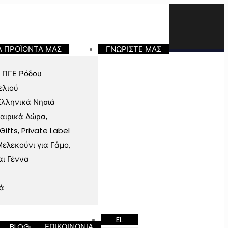
Α ΠΡΟΪΟΝΤΑ ΜΑΣ
ΓΝΩΡΙΣΤΕ ΜΑΣ
 ΠΓΕ Ρόδου
ελιού
Ελληνικά Νησιά
ταιρικά Δώρα,
fts, Private Label
ελεκούνι για Γάμο,
αι Γέννα
ά
EL
BLOG
ΕΠΙΚΟΙΝΩΝΙΑ