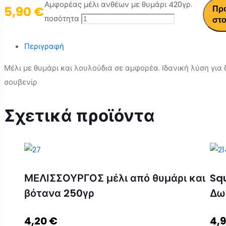
Αμφορέας μέλι ανθέων με θυμάρι 420γρ.
5,90
€
Πρ
ποσότητα
στο
Περιγραφή
Μέλι με θυμάρι και λουλούδια σε αμφορέα. Ιδανική λύση για
σουβενίρ
Σχετικά προϊόντα
ΜΕΛΙΣΣΟΥΡΓΟΣ μέλι από θυμάρι και
Sq
βότανα 250γρ
Δω
4,20
€
4,