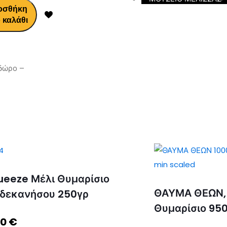
οσθήκη
 καλάθι
 δώρο –
ueeze Μέλι Θυμαρίσιο
ΘΑΥΜΑ ΘΕΩΝ,
δεκανήσου 250γρ
Θυμαρίσιο 95
90
€