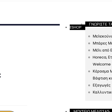
ν 49 Ευρώ
ΓΝΩΡΙΣΤΕ Τ
ESHOP
Μελεκούνι
Μπάρες Μ
Μέλι από 
Horeca, Ε
Welcome Gi
Κέρασμα Μ
ε
Βάφτιση κ
Εξαγωγές
Καλλυντικ
ΜΟΥΣΕΙΟ ΜΕΛΙΣΣΑΣ