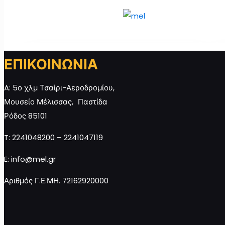
ΕΠΙΚΟΙΝΩΝΙΑ
ΜΕΛΙΣΣΟΥΡΓΟΣ μέλι από θυμάρι και βότανα
S
A: 5ο χλμ Τσαίρι-Αεροδρομίου,
250γρ ποσότητα
2
Μουσείο Μέλισσας, Παστίδα
Ρόδος 85101
T: 2241048200 – 2241047119
Προσθήκη στο καλάθι
E: info@mel.gr
Αριθμός Γ.Ε.ΜΗ. 72162920000