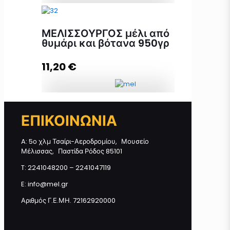
Θυμαρίσιο Μέλι Καλύμνου 700γρ
ποσότητα
ΜΕΛΙΣΣΟΥΡΓΟΣ μέλι από
θυμάρι και βότανα 950γρ
11,20
€
Προσθήκη στο καλάθι
ΜΕΛΙΣΣΟΥΡΓΟΣ μέλι από θυμάρι
ΕΠΙΚΟΙΝΩΝΙΑ
και βότανα 950γρ ποσότητα
A: 5ο χλμ Τσαίρι-Αεροδρομίου, Μουσείο
Μέλισσας, Παστίδα Ρόδος 85101
Προσθήκη στο καλάθι
T: 2241048200 – 2241047119
E: info@mel.gr
Αριθμός Γ.Ε.ΜΗ. 72162920000