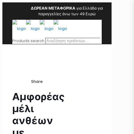
ΔΩΡΕΑΝ ΜΕΤΑΦΟΡΙΚΑ
για Ελλάδα για
παραγγελίες άνω των 49 Ευρώ
Products search
Share
Αμφορέας
μέλι
ανθέων
με