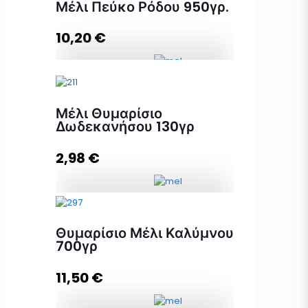
Μέλι Πεύκο Ρόδου 950γρ.
10,20
€
Μέλι Πεύκο Ρόδου 950γρ.
ποσότητα
Μέλι Θυμαρίσιο
Δωδεκανήσου 130γρ
Προσθήκη στο καλάθι
2,98
€
Μέλι Θυμαρίσιο Δωδεκανήσου
130γρ ποσότητα
Θυμαρίσιο Μέλι Καλύμνου
700γρ
11,50
€
Προσθήκη στο καλάθι