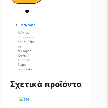
Περιγραφή
Μέλι με
θυμάρι και
λουλούδια
σε
αμφορέα.
Ιδανική
λύση για
δώρο –
σουβενίρ
Σχετικά προϊόντα